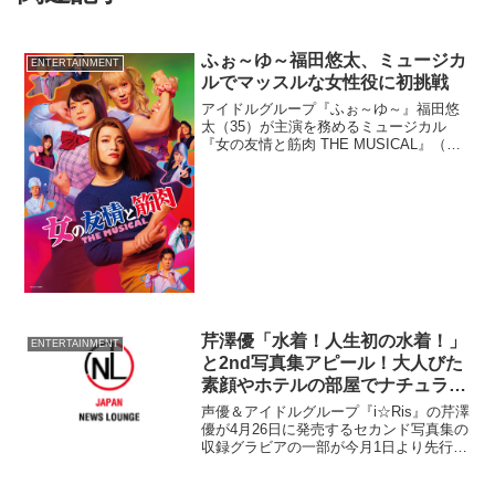
ふぉ～ゆ～福田悠太、ミュージカ
ENTERTAINMENT
ルでマッスルな女性役に初挑戦
アイドルグループ『ふぉ～ゆ～』福田悠
太（35）が主演を務めるミュージカル
『女の友情と筋肉 THE MUSICAL』（脚
本・演出：村上大樹）で、女性役に初挑
戦する。また、ジャニーズJr.の冨岡健翔
（30）、青柳塁斗（32）も女性役で出演
する。
芹澤優「水着！人生初の水着！」
ENTERTAINMENT
と2nd写真集アピール！大人びた
素顔やホテルの部屋でナチュラル
な素顔も
声優＆アイドルグループ『i☆Ris』の芹澤
優が4月26日に発売するセカンド写真集の
収録グラビアの一部が今月1日より先行公
開されている。 芹澤は2012年に
『i☆Ris』メンバーとしてデビューし、