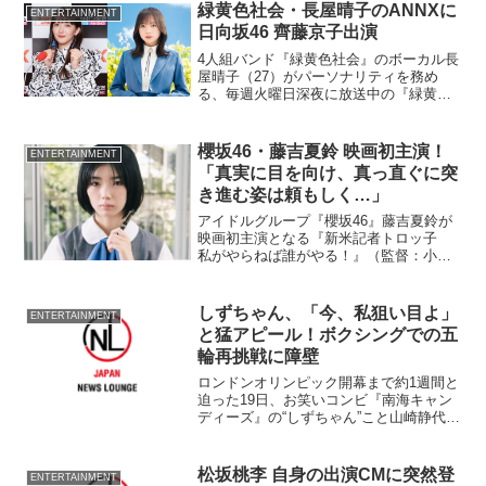
17年4月からはグループ活動と
緑黄色社会・長屋晴子のANNXに
ENTERTAINMENT
日向坂46 齊藤京子出演
4人組バンド『緑黄色社会』のボーカル長
屋晴子（27）がパーソナリティを務め
る、毎週火曜日深夜に放送中の『緑黄色
社会・長屋晴子のオールナイトニッポン
X（クロス）』。スペシャルウィークの4
月18日（火）は、日向坂46の齊藤京子
櫻坂46・藤吉夏鈴 映画初主演！
ENTERTAINMENT
（25）がゲスト出...
「真実に目を向け、真っ直ぐに突
き進む姿は頼もしく…」
アイドルグループ『櫻坂46』藤吉夏鈴が
映画初主演となる『新米記者トロッ子
私がやらねば誰がやる！』（監督：小林
啓一／配給：東映ビデオ、SPOTTED
PRODUCTIONS）が8月9日に公開決定し
た。キャスト・監督からコメントとキャ
しずちゃん、「今、私狙い目よ」
ENTERTAINMENT
ラクター...
と猛アピール！ボクシングでの五
輪再挑戦に障壁
ロンドンオリンピック開幕まで約1週間と
迫った19日、お笑いコンビ『南海キャン
ディーズ』の“しずちゃん”こと山崎静代
（33）が、東京・ニコニコ動画本社ビル
で行われた公式チャンネル「スポーツの
チカラ チャンネル開局記念 第1回スポ
松坂桃李 自身の出演CMに突然登
ENTERTAINMENT