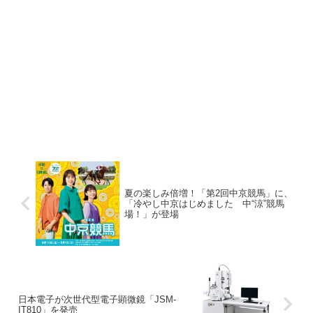
夏の楽しみ倍増！「第2回中京競馬」に、
「冷やし中京はじめました 中“涼”競馬
場！」が登場
日本電子が次世代型電子顕微鏡「JSM-
IT810」を発売