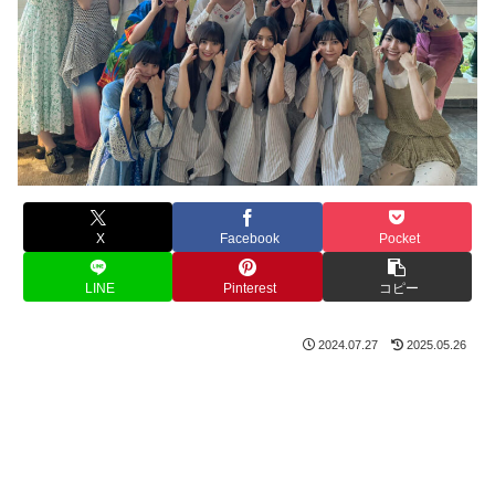
X
Facebook
Pocket
LINE
Pinterest
コピー
2024.07.27
2025.05.26