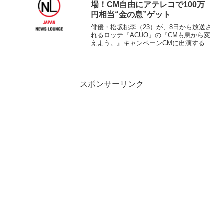
チカクロストー...
場！CM自由にアテレコで100万
円相当“金の息”ゲット
俳優・松坂桃李（23）が、8日から放送さ
れるロッテ『ACUO』の『CMも息から変
えよう。』キャンペーンCMに出演する
キャンペーンは現在放送されている
『ACUO』の15秒バージョンのCMに自由
にアテレコして自分だけのオリジナルCM
を作るとい...
スポンサーリンク