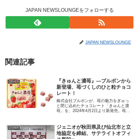
JAPAN NEWSLOUNGEをフォローする
JAPAN NEWSLOUNGE
関連記事
『きゅんと濃苺』―ブルボンから
OTHER
新登場、苺づくしのひと粒チョコ
レート！
株式会社ブルボンが、苺の魅力をぎゅっ
と閉じ込めたチョコレート「きゅんと濃
苺」を、2024年4月2日より新発売。苺好
きにはたまらない、果実感溢れる濃厚な
味わいをお届けします。濃厚苺の贅沢体
験「きゅんと濃苺」は、その名の通り、
ジェニオが秋田県及び仙北市と立
OTHER
風味豊かなフリーズ...
地協定を締結、サテライトオフィ