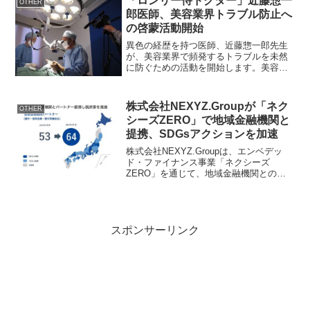
「ロンリー侍ドクター」近藤惣一
いています。この動きは、...
OTHER
郎医師、美容業界トラブル防止へ
の啓蒙活動開始
異色の経歴を持つ医師、近藤惣一郎先生
が、美容業界で頻発するトラブルを未然
に防ぐための活動を開始します。美容業
界トラブル防止への啓蒙活動主体：近藤
惣一郎医師詳細URL： 公式YouTubeチャ
ンネル：グレイスクリニックの情報
株式会社NEXYZ.Groupが「ネク
OTHER
URL： 美容業界...
シーズZERO」で地域金融機関と
提携、SDGsアクションを加速
株式会社NEXYZ.Groupは、エンベデッ
ド・ファイナンス事業「ネクシーズ
ZERO」を通じて、地域金融機関との業
務提携を拡大し、具体的なSDGsアクショ
ンとして64社との提携を実現しました。
「ネクシーズZERO」によるSDGsアクシ
ョン「...
スポンサーリンク