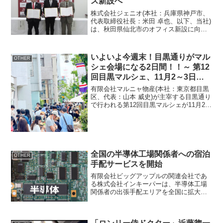
ス新設へ
株式会社ジェニオ(本社：兵庫県神戸市、
代表取締役社長：米田 卓也、以下、当社)
は、秋田県仙北市のオフィス新設に向
け、現地での積極的な採用活動や事業を
行うことについて相互に協力し、円滑な
推進を図るため、2024年1月22日(月)に秋
いよいよ今週末！目黒通りがマル
OTHER
田県及び仙...
シェ会場になる2日間！！～ 第12
回目黒マルシェ、11月2～3日に
開催 ～
有限会社マルニャ物産(本社：東京都目黒
区、代表：山本 威史)が主宰する目黒通り
で行われる第12回目黒マルシェが11月2
日、3日の2日間行われます。通りが人で
あふれる2日間「目黒マルシェ」は、地元
目黒の高感度なつくり手さんと、全国の
老舗の生産...
全国の半導体工場関係者への宿泊
OTHER
手配サービスを開始
有限会社ビッグアップルの関連会社であ
る株式会社インキーパーは、半導体工場
関係者の出張手配エリアを全国に拡大し
ました。半導体工場関係者の宿泊手配サ
ービス拡大半導体産業の成長に伴い、全
国各地で半導体工場の建設ラッシュが続