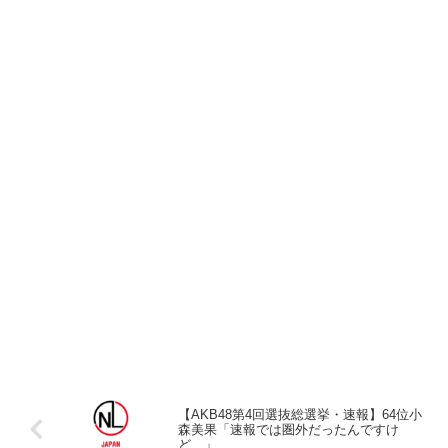
【AKB48第4回選抜総選挙・速報】64位小
森美果「速報では圏外だったんですけ
ど…」