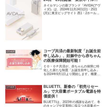
キスポ2024」で正式リリース
ネイルマシンの新ブランド『AVIDA(アヴ
ィダ)』は、2024年11月24日(日)・25日
(月)に東京ビッグサイト 西1・2ホール＋
アトリウムで行われる「東京ネイルエキ
スポ2024」(主催：NPO法人日本ネイリス
ト協会）にて、正式にリリース...
コープ共済の最新制度「お誕生前
OTHER
申し込み」、妊娠中から赤ちゃん
の医療保障開始可能！
ＣＯ・ＯＰ共済が、赤ちゃんの保障に特
化した新たな制度「お誕生前申し込み」
を2024年9月1日より開始します。概要名
称：お誕生前申し込みＣＯ・ＯＰ共済対
象：妊娠中の満18～43歳の妊婦保障開
始：生まれたその日から保障開始特長：
BLUETTI、新春の「初売りセー
OTHER
生まれつきの障が...
ル」で大容量ポータブル電源を特
価提供！
BLUETTIは、2023年の感謝を込めて、冬
のキャンプや災害時に役立つ大容量ポー