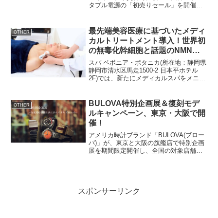
タブル電源の「初売りセール」を開催し
ます。概要セール開催期間: 1月1日(月)～
1月16日(火)対象オンラインショップ:
Amazon.co.jp, 楽天市場...
最先端美容医療に基づいたメディ
OTHER
カルトリートメント導入！世界初
の無毒化幹細胞と話題のNMNを
たっぷり配合したメディカルトリ
スパ ペボニア・ボタニカ(所在地：静岡県
ートメントとフェムテックケア
静岡市清水区馬走1500-2 日本平ホテル
2F)では、新たにメディカルスパをメニュ
ーに加え、ポジティブ エイジングの時代
に相応しいをメニューの販売を開始いた
しました。メディカルスパ素敵に年齢を
BULOVA特別企画展＆復刻モデ
OTHER
重ねるた...
ルキャンペーン、東京・大阪で開
催！
アメリカ時計ブランド「BULOVA(ブロー
バ)」が、東京と大阪の旗艦店で特別企画
展を期間限定開催し、全国の対象店舗で
は復刻モデルキャンペーンも同時開催し
ます。約150年の歴史を持つこの老舗ブラ
ンドの魅力を、特別な展示とキャンペー
ンを通じてご...
スポンサーリンク