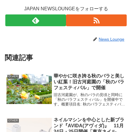
JAPAN NEWSLOUNGEをフォローする
News Lounge
関連記事
華やかに咲き誇る秋のバラと美し
OTHER
い紅葉！旧古河庭園の「秋のバラ
フェスティバル」で開催
旧古河庭園が、秋のバラの見頃と同時に
「秋のバラフェスティバル」を開催中で
す。概要項目名: 秋のバラフェスティバル
開催地: 旧古河庭園開催期間: 10月5日(土)
～11月8日(金) 9時～17時（最終入園は
16時30分）特徴: 秋バラ限定の「...
ネイルマシンを中心とした新ブラ
OTHER
ンド『AVIDA(アヴィダ)』 11月
24日・25日開催「東京ネイルエ