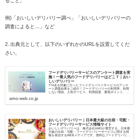
ること。
例)「おいしいデリバリー調べ」「おいしいデリバリーの
調査によると…」など
2. 出典元として、以下のいずれかのURLを設置してくだ
さい。
フードデリバリーサービスのアンケート調査を実
施！一番人気のフードデリバリーはどこ？｜おい
しいデリバリー
774名を対象に行ったフードデリバリーサービスのアンケ
ート調査結果をご紹介！フードデリバリーの利用率、利用
しない理由、人気サービス、利用頻度、重視ポイント、満
足度をまとめ、Uber Eatsや出前館、Wolt、menuの評価も
amo-web.co.jp
詳しく解説。フ...
おいしいデリバリー｜日本最大級の出前・宅配・
フードデリバリーサービス情報サイト
おいしいデリバリーは、株式会社AMOが運営する、日本最
大級の出前・宅配・フードデリバリーサービスに関する情
報を発信するWEBメディアです。便利なフードデリバリー
の使い方やお得なクーポン情報、配達員としての稼ぎ方や