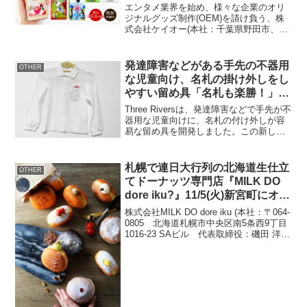
売開始 推し活グッズや企業ノベ
エンタメ業界を始め、様々な企業のオリ
ルティにもオススメ
ジナルグッズ制作(OEM)を請け負う、株
式会社ケイオー(本社：千葉県野田市、代
表取締役社長：忍田 達平)が、スマホとク
リアケースの間に挟んでオリジナルデザ
インを楽しめるオリジナル スマホケース
発達障害などがある手先の不器用
OTHER
フォトフレ...
な児童向け、名札の掛け外しをし
やすい留め具「名札も楽勝！」を
発売
Three Riversは、発達障害などで手先が不
器用な児童向けに、名札の付け外しが容
易な留め具を開発しました。この新しい
留め具「名札も楽勝！」は、安全ピンを
使用せずに名札を取り付けることができ
るため、児童が自分で名札を管理するこ
札幌で連日大行列の北海道生仕立
OTHER
とが可能に...
てドーナッツ専門店『MILK DO
dore iku?』11/5(火)新宮町にオー
プン！
株式会社MILK DO dore iku (本社：〒064-
0805 北海道札幌市中央区南5条西9丁目
1016-23 SAビル 代表取締役：磯田 洋
平)は、札幌中央区に本社を置くR＆Iカン
パニーリミテッド株式会社(本社：〒064-
0920 ...