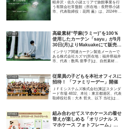
軽井沢・佐久小諸エリアで旅館事業を行
う有限会社常盤館（所在地：長野県小諸
市、代表取締役：花岡 薫）は、2024年8
月に登山電車で行く温泉施設「雲上の停
車場」をリニューアルオープンします。
この施設には、新たに展望露天風呂「雲
の助」、アウトドア...
高級素材“苧麻(ラミー)”を100％
OTHER
使用したカーテン「sayu」が9月
30日(月)よりMakuakeにて販売開
始
インテリア関連カーテン製造メーカーで
ある株式会社カズマ(所在地：福井県福井
市、代表：数馬 亜季子)は、自然素材
100％のカーテンと布雑貨を取り扱う
「KURASIKU(クラシク)」より、苧麻(ラ
ミー)100％のカーテン「sayu」を、応援
従業員の子どもを本社オフィスに
OTHER
購入...
招待！ 「ファミリーデー」開催
ＪＦＥシステムズ株式会社(東証スタンダ
ード市場 4832、本社：東京都港区、代表
取締役社長：大木 哲夫、以下 当社)は、
従業員とその子ども(小学生)を対象に、当
社初の試みとなる「ファミリーデー」を
開催したことをお知らせします。本イベ
組み合わせてスマホケースの着せ
OTHER
ントは、...
替えが楽しめる「オリジナル ス
マホケース フォトフレーム」販