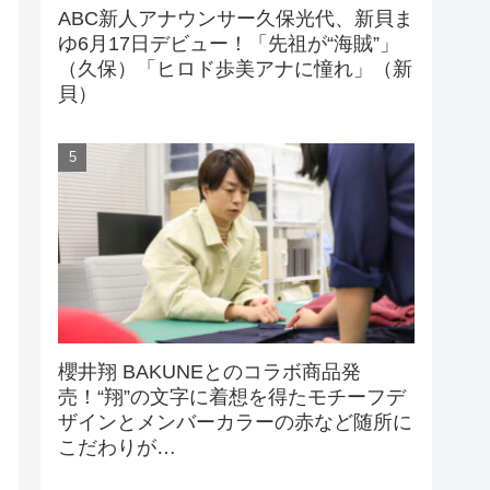
ABC新人アナウンサー久保光代、新貝ま
ゆ6月17日デビュー！「先祖が“海賊”」
（久保）「ヒロド歩美アナに憧れ」（新
貝）
櫻井翔 BAKUNEとのコラボ商品発
売！“翔”の文字に着想を得たモチーフデ
ザインとメンバーカラーの赤など随所に
こだわりが…