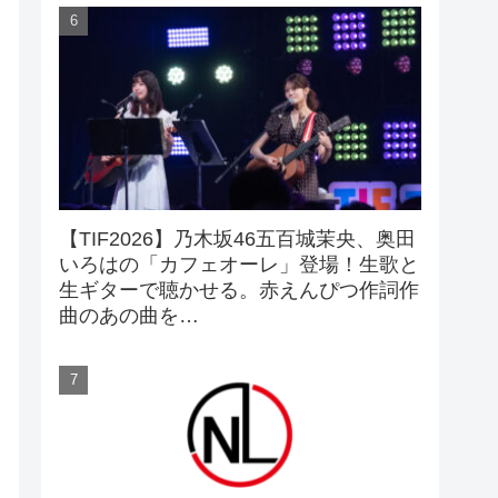
【TIF2026】乃木坂46五百城茉央、奥田
いろはの「カフェオーレ」登場！生歌と
生ギターで聴かせる。赤えんぴつ作詞作
曲のあの曲を…