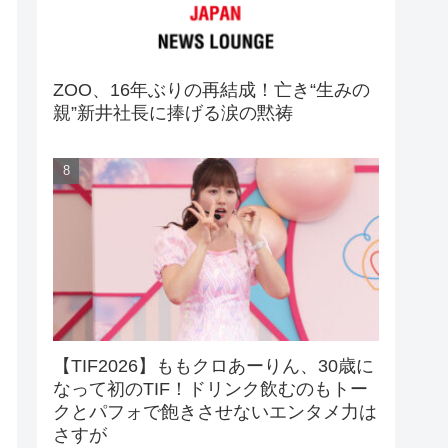
ZOO、16年ぶりの再結成！亡き“生みの
親”新井社長に捧げる涙の黙祷
【TIF2026】ももクロあーりん、30歳に
なって初のTIF！ドリンク飲むのもトー
クとパフォで飽きさせないエンタメ力は
さすが