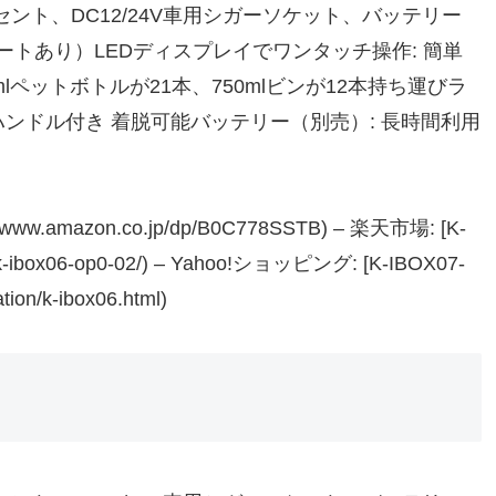
ンセント、DC12/24V車用シガーソケット、バッテリー
トあり）LEDディスプレイでワンタッチ操作: 簡単
00mlペットボトルが21本、750mlビンが12本持ち運びラ
ハンドル付き 着脱可能バッテリー（別売）: 長時間利用
/www.amazon.co.jp/dp/B0C778SSTB) – 楽天市場: [K-
chi/k-ibox06-op0-02/) – Yahoo!ショッピング: [K-IBOX07-
ation/k-ibox06.html)