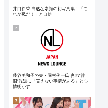
井口裕香 自然な素顔の初写真集！「こ
れが私だ！」と自信
藤谷美和子の夫・岡村俊一氏 妻の“徘
徊”報道に「言えない事情がある」と心
情明かす