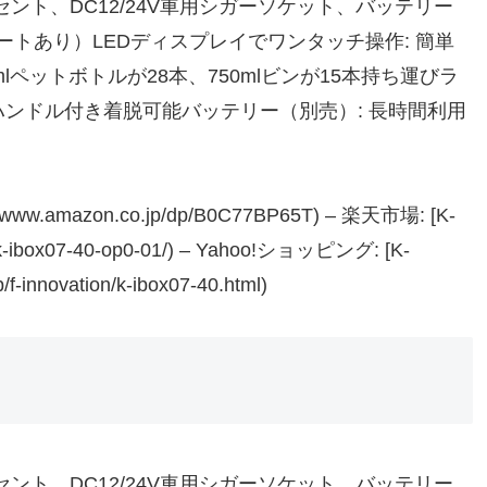
ンセント、DC12/24V車用シガーソケット、バッテリー
トあり）LEDディスプレイでワンタッチ操作: 簡単
00mlペットボトルが28本、750mlビンが15本持ち運びラ
ハンドル付き着脱可能バッテリー（別売）: 長時間利用
/www.amazon.co.jp/dp/B0C77BP65T) – 楽天市場: [K-
chi/k-ibox07-40-op0-01/) – Yahoo!ショッピング: [K-
/f-innovation/k-ibox07-40.html)
ンセント、DC12/24V車用シガーソケット、バッテリー