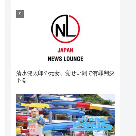
清水健太郎の元妻、覚せい剤で有罪判決
下る