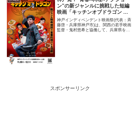
OTHER
への貢献を拡大...
ン”の新ジャンルに挑戦した短編
映画「キッチンオブドラゴン 風
の天龍炒飯」(鬼村悠希監督)、神
神戸インディペンデント映画祭(代表：斉
戸インディペンデント映画祭
藤啓・兵庫県神戸市)は、関西の若手映画
監督・鬼村悠希と協働して、兵庫県を舞
2024でお披露目上映決定
台に、関西の若手俳優を積極的に起用
し、独自の魅力をもつオリジナル短編映
画『キッチンオブドラゴン 風の天龍炒
飯』を制作しました。本...
スポンサーリンク