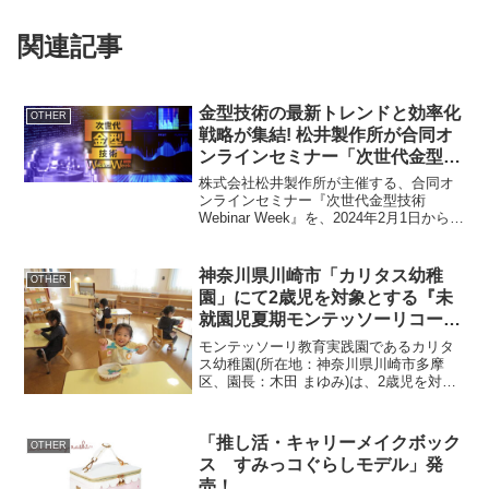
関連記事
金型技術の最新トレンドと効率化
OTHER
戦略が集結! 松井製作所が合同オ
ンラインセミナー「次世代金型技
術 Webinar Week」を開催
株式会社松井製作所が主催する、合同オ
ンラインセミナー『次世代金型技術
Webinar Week』を、2024年2月1日から2
月2日の2日間にわたり開催いたします。
国内15社による「金型」に特化したセミ
ナー配信市場の変化スピードに合わせ、
神奈川県川崎市「カリタス幼稚
OTHER
金型...
園」にて2歳児を対象とする『未
就園児夏期モンテッソーリコー
ス』を7月・8月に開催
モンテッソーリ教育実践園であるカリタ
ス幼稚園(所在地：神奈川県川崎市多摩
区、園長：木田 まゆみ)は、2歳児を対象
とした『未就園児夏期モンテッソーリコ
ース』を2024年7月29日(月)～31日(水)と8
月19日(月)～21日(水)の2回に分け...
「推し活・キャリーメイクボック
OTHER
ス すみっコぐらしモデル」発
売！