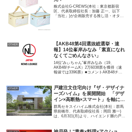
株式会社G-CREWS(本社：東京都新宿
区、代表取締役社長：加藤 正一、以下
「当社」)が企画販売する推し活・オタ活
のための雑貨ブランド「OZaKKa(オザッ
カ)」は、公式ECサイト「OZaKKa
Official Online Shop」・...
【AKB48第4回選抜総選挙・速
OTHER
報】14位峯岸みなみ「素直になれ
なくてごめんなさい」
14位“みぃちゃん”峯岸みなみ（19、
AKB48/チームK）2万6038票を獲得（速
報値では3396票）■コメントAKB48チー
ムKの峯岸みなみです。今年もたくさんの
応援をありがとうございました。私は総
選挙の話になると、「16位と17位どっ...
戸建注文住宅向け『ザ・デザイナ
OTHER
ーズハイム』を展開開始 「デザ
イン×高断熱×スマート」を軸にハ
イエンド層への提案を強化
群馬セキスイハイム株式会社(本社：群馬
県前橋市、代表取締役社長：岡田 雅一)
は、6月3日(月)より、ハイエンド層の戸建
注文住宅向けに『ザ・デザイナーズハイ
ム』パッケージの販売を開始します。セ
キスイハイムグループは、社会課題解決
神戸発！“青春×料理×アクショ