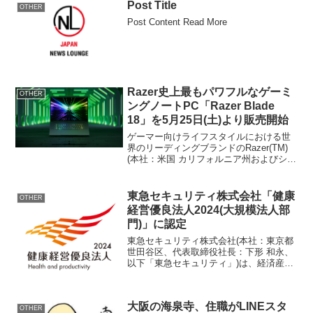
（16、所属チーム未定）が対戦し、あー
Post Title
OTHER
み...
Post Content Read More
Razer史上最もパワフルなゲーミ
OTHER
ングノートPC「Razer Blade
18」を5月25日(土)より販売開始
ゲーマー向けライフスタイルにおける世
界のリーディングブランドのRazer(TM)
(本社：米国 カリフォルニア州およびシン
ガポール、共同創業者兼CEO：Min-Liang
Tan)は、Razer史上最もパワフルなゲーミ
ングノートPC「Raze...
東急セキュリティ株式会社「健康
OTHER
経営優良法人2024(大規模法人部
門)」に認定
東急セキュリティ株式会社(本社：東京都
世田谷区、代表取締役社長：下形 和永、
以下「東急セキュリティ」)は、経済産業
省より「健康経営優良法人2024(大規模法
人部門)」に認定されました。健康経営優
良法人2024健康経営優良法人認定制度と
大阪の海泉寺、住職がLINEスタ
は、地...
OTHER