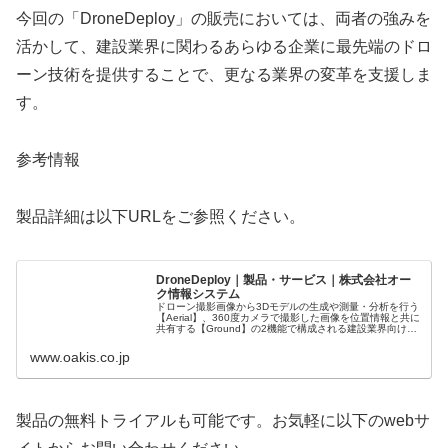
今回の「DroneDeploy」の販売においては、両者の強みを
活かして、建設業界に関わるあらゆる企業に最先端のドロ
ーン技術を提供することで、更なる業界の変革を支援しま
す。
参考情報
製品詳細は以下URLをご参照ください。
DroneDeploy｜製品・サービス｜株式会社オー
ク情報システム
ドローン撮影画像から3Dモデルの⽣成や測量・分析を行う
【Aerial】、360度カメラで撮影した画像を位置情報と共に
共有する【Ground】の2機能で構成される建設業界向け統
合型プラットフォームです。
www.oakis.co.jp
製品の無料トライアルも可能です。お気軽に以下のwebサ