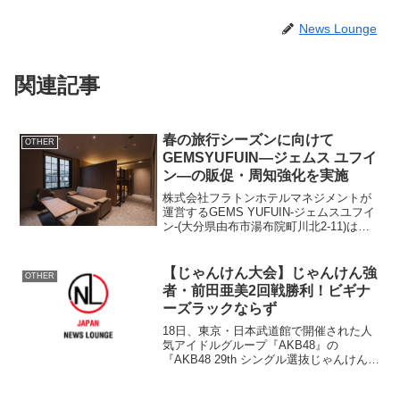
News Lounge
関連記事
春の旅行シーズンに向けて
OTHER
GEMSYUFUIN―ジェムス ユフイ
ン―の販促・周知強化を実施
株式会社フラトンホテルマネジメントが
運営するGEMS YUFUIN-ジェムスユフイ
ン-(大分県由布市湯布院町川北2-11)は、
春の旅行シーズンに向け、3月より販促・
周知強化を実施いたします。「旅の感性
を刺激する“エモーショナルホテル”」を
【じゃんけん大会】じゃんけん強
OTHER
コ...
者・前田亜美2回戦勝利！ビギナ
ーズラックならず
18日、東京・日本武道館で開催された人
気アイドルグループ『AKB48』の
『AKB48 29th シングル選抜じゃんけん大
会』Dブロック2回戦で“あーみん”前田亜
美（17、チームA）と“あーや”森川彩香