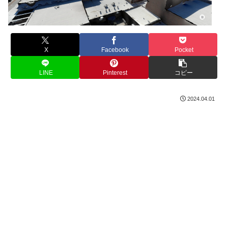
X
Facebook
Pocket
LINE
Pinterest
コピー
2024.04.01