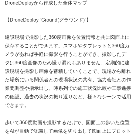
DroneDeployから作成した全体マップ
【DroneDeploy “Ground(グラウンド)”】
建設現場で撮影した360度画像を位置情報と共に図面上に
保存することができます。スマホやタブレットと360度カ
メラがあれば手軽に撮影を行うことができ、撮影したデー
タは360度画像のため撮り漏れもありません。定期的に建
設現場を撮影し画像を蓄積していくことで、現場から離れ
た場所にいる関係者との現場状況の共有、協力会社との作
業間調整や指示出し、時系列での施工状況比較や工事進捗
の確認、過去の状況の振り返りなど、様々なシーンで活用
できます。
歩いて360度動画を撮影するだけで、図面上の歩いた位置
をAIが自動で認識して画像を切り出して図面上にプロット