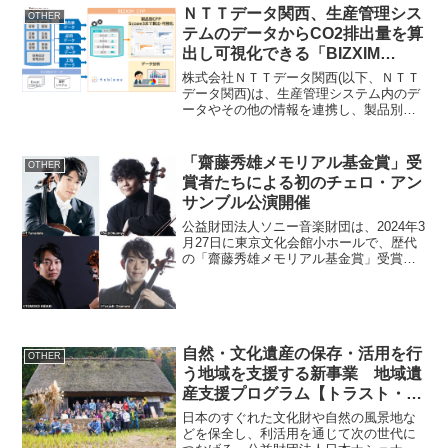
多くの方々に支えられて、これまで事
ＮＴＴデータ関西、生産管理シス
OTHER
業...
テムのデータからCO2排出量を算
出し可視化できる「BIZXIM
CFP(ビズエクシム シーエフピ
株式会社ＮＴＴデータ関西(以下、ＮＴＴ
ー)」を提供開始
データ関西)は、生産管理システム内のデ
ータやその他の情報を連携し、製品別に
二酸化炭素(CO2)排出量を算出して可視化
できる「BIZXIM(R) CFP(ビズエクシム
シーエフピー、以下 BIZXIM C...
「齋藤秀雄メモリアル基金賞」受
OTHER
賞者たちによる初のチェロ・アン
サンブル公演開催
公益財団法人ソニー音楽財団は、2024年3
月27日に東京文化会館小ホールで、歴代
の「齋藤秀雄メモリアル基金賞」受賞者
によるチェロ・アンサンブル公演を開催
します。記念公演の背景と意義この公演
は、齋藤秀雄没後50年と東京・春・音楽
祭20周年を記...
自然・文化遺産の保存・活用を行
OTHER
う地域を支援する新事業 地域遺
産支援プログラム【トラスト・エ
ール】9月1日より支援対象地域の
日本のすぐれた文化財や自然の風景地な
公募を開始
どを保全し、利活用を通じて次の世代に