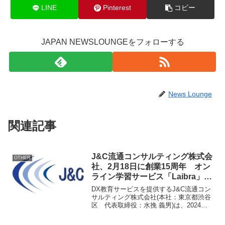
LINE
Pinterest
コピー
JAPAN NEWSLOUNGEをフォローする
News Lounge
関連記事
J&C流通コンサルティング株式会
OTHER
社、2月18日に創業15周年 オン
ライン学習サービス「Laibra」
「Code College」を提供
DX教育サービスを提供するJ&C流通コン
サルティング株式会社(本社：東京都渋谷
区 代表取締役：水挽 義男)は、2024年2
月18日(日)に創業15周年を迎えます。
2009年2月の創業以来、お客様をはじめ数