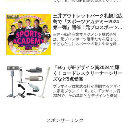
つなげる、公益財団法人日本ナショナル
トラスト(所在地：東京都千代田区、会
長：安富 正文、※以下 JNT)は、自然・
文化遺産の保存・活用を行う地域を支援
三井アウトレットパーク札幌北広
OTHER
する新事業「地域遺...
島で『スポーツアカデミー2024
第一弾』開催！元プロスポーツ選
手が子どもたちに夢を語る
三井不動産商業マネジメント株式会社
は、元プロスポーツ選手たちを迎えて、
子どもたちにスポーツの魅力や夢を叶え
る原動力について語るイベント『スポー
ツアカデミー2024 第一弾』を2024年4月6
日に三井アウトレットパーク札幌北広島
で開催します。...
「±0」がiFデザイン賞2024で輝
OTHER
く！コードレスクリーナーシリー
ズなど5点受賞
プラマイゼロ株式会社が展開するデザイ
ン家電ブランド「±0」が、iFデザイン賞
2024で、その革新的なデザインと機能性
を認められ、4商品と1シリーズの計5点で
受賞を果たしました。その中には、70万
台以上の販売を誇るコードレスクリーナ
ーシリーズ...
スポンサーリンク