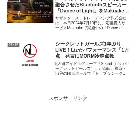
て、国内最高...
融合させたBluetoothスピーカー
「Dance of Light」をMakuakeに
て先行販売し、キャンペーン折り
サザンクロス・トレーディング株式会社
返しとなる7月10日で目標達成率
は、本日2024年7月10日に、応援購入サ
ービスMakuakeで実施中の「Dance of
407％を達成
Light」の先行予約販売プロジェクトが、
折り返し地点を迎えたことをお知らせい
たします。本プロジェクトは、シンガ...
シークレットガールズ1年ぶり
OTHER
LIVE！Liz☆パフォーマンス「1万
点」発言にMORM冷静点数
5人組アイドルグループ『Secret girls（シ
ークレットガールズ）』が25日、東京・
渋谷のNHKホールで『トップ☆シークレ
ットライブ2 ～めざせ、ロンドン音楽祭
～』を開催した。 2011年の連続ドラマ
『シークレットガールズ』から飛び出...
スポンサーリンク