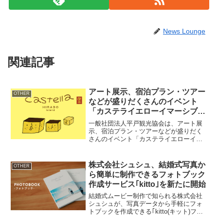
News Lounge
関連記事
アート展示、宿泊プラン・ツアー
OTHER
などが盛りだくさんのイベント
「カステライエローイマーシブ」
を12月7日～28日開催！
一般社団法人平戸観光協会は、アート展
示、宿泊プラン・ツアーなどが盛りだく
さんのイベント「カステライエローイマ
ーシブ」を旧平戸城下町(商店街周辺)にて
2024年12月7日(土)～28日(土)開催いたし
ます。URL： カステラキャラクター【カ
株式会社シュシュ、結婚式写真か
OTHER
ス...
ら簡単に制作できるフォトブック
作成サービス｢kitto｣を新たに開始
結婚式ムービー制作で知られる株式会社
シュシュが、写真データから手軽にフォ
トブックを作成できる｢kitto(キット)フォ