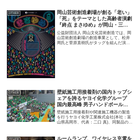
トブック｣の提供を2024年11月5日に開始
します。サービス概要サービス名： フォ
トブック作成提供開始日： 2024年11...
岡山芸術創造劇場が創る「老い」
OTHER
「死」をテーマとした高齢者演劇
『終点 まさゆめ』が岡山・三
重・埼玉の3都市で上演
公益財団法人 岡山文化芸術創造では、岡
山芸術創造劇場の創造事業として、松井
周氏と菅原直樹氏がタッグを組んだ演劇
作品『終点 まさゆめ』を創作し、岡山・
三重・埼玉の3都市で上演します。2010年
の『聖地』初演から14年の時を経て、
「安楽死」や「...
壁紙施工用接着剤の国内トップシ
OTHER
ェアを誇るヤヨイ化学グループ
国内最高峰 男子ハンドボール
「リーグH」で冠協賛試合を開
壁紙施工用接着剤や関連施工機器の製造
催！地元チーム『富山ドリーム
を行うヤヨイ化学工業株式会社(本社：富
山県高岡市、代表：二口 真)、同製品の販
ス』ホーム戦、過去最高の観客動
売を行うヤヨイ化学販売株式会社(本社：
員数を記録
東京都板橋区、代表：二口 真)からなるヤ
ヨイ化学グループは地域貢献の一環とし
ルームランプ、ワイヤレス充電を
OTHER