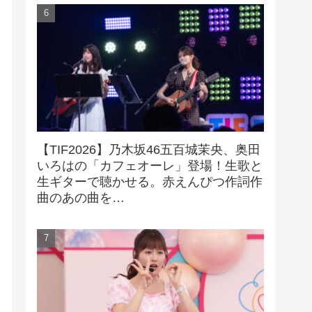
【TIF2026】乃木坂46五百城茉央、奥田
いろはの「カフェオーレ」登場！生歌と
生ギターで聴かせる。赤えんぴつ作詞作
曲のあの曲を…