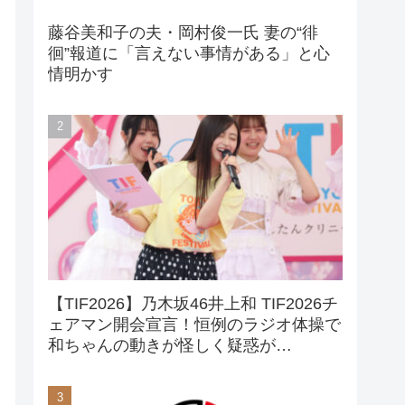
藤谷美和子の夫・岡村俊一氏 妻の“徘
徊”報道に「言えない事情がある」と心
情明かす
【TIF2026】乃木坂46井上和 TIF2026チ
ェアマン開会宣言！恒例のラジオ体操で
和ちゃんの動きが怪しく疑惑が…