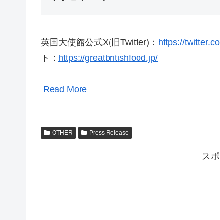
英国大使館公式X(旧Twitter)：
https://twitter
ト：
https://greatbritishfood.jp/
Read More
OTHER
Press Release
スポ