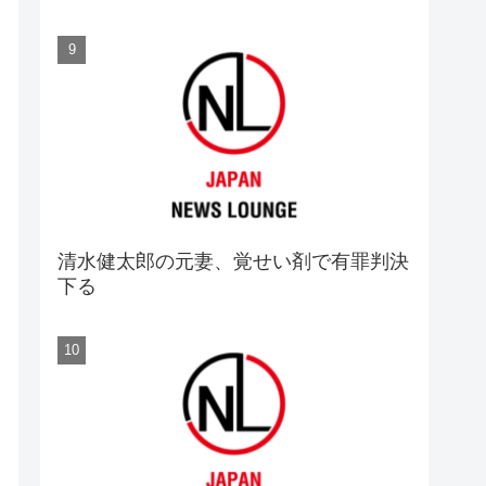
清水健太郎の元妻、覚せい剤で有罪判決
下る