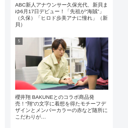
ABC新人アナウンサー久保光代、新貝ま
ゆ6月17日デビュー！「先祖が“海賊”」
（久保）「ヒロド歩美アナに憧れ」（新
貝）
櫻井翔 BAKUNEとのコラボ商品発
売！“翔”の文字に着想を得たモチーフデ
ザインとメンバーカラーの赤など随所に
こだわりが…