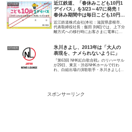
たします！ナチュラルブラ...
近江鉄道、「春休みこども10円1
OTHER
デイパス」を3/23～4/7に発売！
春休み期間中は毎日こども10円で
乗り放題
近江鉄道株式会社(本社：滋賀県彦根市、
代表取締役社長：飯田 則昭)では、上下分
離方式への移行時にお客さまに電車に親
しんでいただけるよう、また気軽に近江
鉄道線にご乗車いただけるよう、2024年3
月23日(土)から4月7日(日)まで「春休みこ
氷川きよし、2013年は「大人の
OTHER
ど...
表現を、ナメられないように」
『第63回 NHK紅白歌合戦』のリハーサル
が29日、東京・渋谷NHKホールで行わ
れ、白組出場の演歌歌手・氷川きよし(35)
が登場した。 今年発表された『第45回
有線大賞』で、史上最多となる7回目の大
賞を受賞。今年5月に他界した恩師で所属
事務...
スポンサーリンク