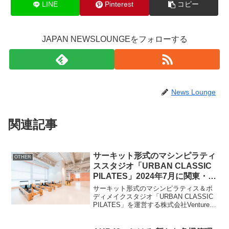
LINE
Pinterest
コピー
JAPAN NEWSLOUNGEをフォローする
News Lounge
関連記事
サーキット形式のマシンピラティ
OTHER
ススタジオ「URBAN CLASSIC
PILATES」2024年7月に関東・関
西エリアに一挙3店舗をオープ
サーキット形式のマシンピラティス＆ボ
ン！
ディメイクスタジオ「URBAN CLASSIC
PILATES」を運営する株式会社Venture
Bank Next(本社：東京都港区、代表取締
役社長：土谷 泰平)は、2024年7月17日か