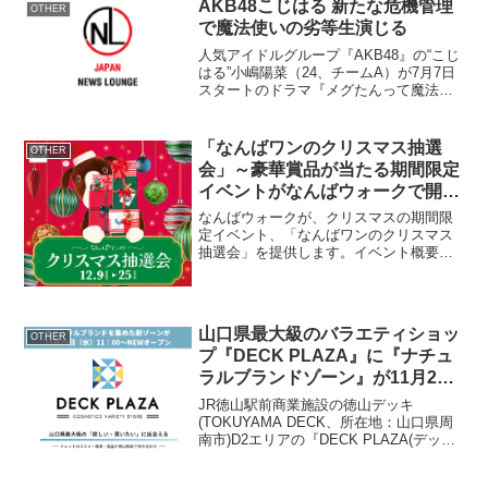
ら23日にかけ...
AKB48こじはる 新たな危機管理
OTHER
で魔法使いの劣等生演じる
人気アイドルグループ『AKB48』の“こじ
はる”小嶋陽菜（24、チームA）が7月7日
スタートのドラマ『メグたんって魔法つ
かえるの？』（日本テレビ系、土曜・深
夜1時35分～）を主演することが1日、分
かった。 こじはるが演じる魔法使いメ
「なんばワンのクリスマス抽選
OTHER
グは魔法...
会」～豪華賞品が当たる期間限定
イベントがなんばウォークで開
催！
なんばウォークが、クリスマスの期間限
定イベント、「なんばワンのクリスマス
抽選会」を提供します。イベント概要名
称：なんばワンのクリスマス抽選会期
間：2024年12月9日(月)～12月25日(水)時
間：各日11:00～20:00場所：なんばウ
ォ...
山口県最大級のバラエティショッ
OTHER
プ『DECK PLAZA』に『ナチュ
ラルブランドゾーン』が11月20
日(水)NEWオープン！
JR徳山駅前商業施設の徳山デッキ
(TOKUYAMA DECK、所在地：山口県周
南市)D2エリアの『DECK PLAZA(デッキ
プラザ)』内にナチュラルブランドゾーン
が2024年11月20日(水)11:00～オープンい