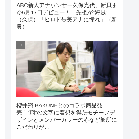
ABC新人アナウンサー久保光代、新貝ま
ゆ6月17日デビュー！「先祖が“海賊”」
（久保）「ヒロド歩美アナに憧れ」（新
貝）
櫻井翔 BAKUNEとのコラボ商品発
売！“翔”の文字に着想を得たモチーフデ
ザインとメンバーカラーの赤など随所に
こだわりが…