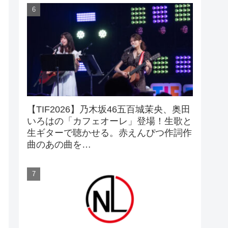
【TIF2026】乃木坂46五百城茉央、奥田
いろはの「カフェオーレ」登場！生歌と
生ギターで聴かせる。赤えんぴつ作詞作
曲のあの曲を…