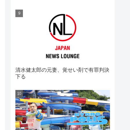
清水健太郎の元妻、覚せい剤で有罪判決
下る