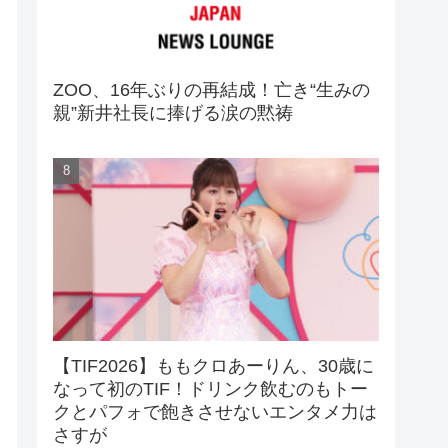
ZOO、16年ぶりの再結成！亡き“生みの
親”新井社長に捧げる涙の黙祷
【TIF2026】ももクロあーりん、30歳に
なって初のTIF！ドリンク飲むのもトー
クとパフォで飽きさせないエンタメ力は
さすが