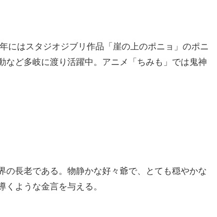
8年にはスタジオジブリ作品「崖の上のポニョ」のポニ
動など多岐に渡り活躍中。アニメ「ちみも」では鬼神
界の長老である。物静かな好々爺で、とても穏やかな
導くような金言を与える。