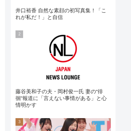
井口裕香 自然な素顔の初写真集！「こ
れが私だ！」と自信
藤谷美和子の夫・岡村俊一氏 妻の“徘
徊”報道に「言えない事情がある」と心
情明かす