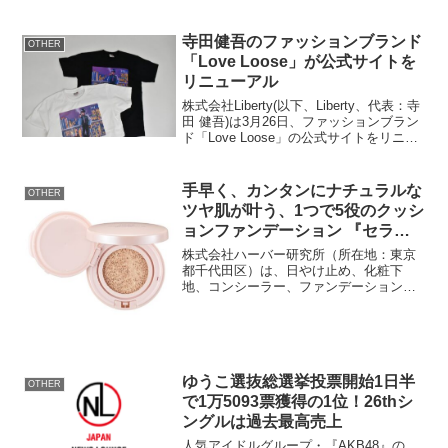
会』Gブロック3回戦で“ゆきりん”柏木由
紀（21、チームBキャプテン）と“まりや
んぬ”鈴木まりや（21、チームB）が対
寺田健吾のファッションブランド
OTHER
戦...
「Love Loose」が公式サイトを
リニューアル
株式会社Liberty(以下、Liberty、代表：寺
田 健吾)は3月26日、ファッションブラン
ド「Love Loose」の公式サイトをリニュ
ーアルしました。Love Loose公式サイト
◆公式サイトからLove Looseの商品購入
が可能...
手早く、カンタンにナチュラルな
OTHER
ツヤ肌が叶う、1つで5役のクッシ
ョンファンデーション 『セラム
クッションBB』2024年7月18日
株式会社ハーバー研究所（所在地：東京
(木)より数量限定発売！
都千代田区）は、日やけ止め、化粧下
地、コンシーラー、ファンデーション、
おしろい機能が一つになった『セラムク
ッションBB』を2024年7月18日(木)よ
り、通信販売（オンラインショップは
11:00頃更新予定...
ゆうこ選抜総選挙投票開始1日半
OTHER
で1万5093票獲得の1位！26thシ
ングルは過去最高売上
人気アイドルグループ・『AKB48』の