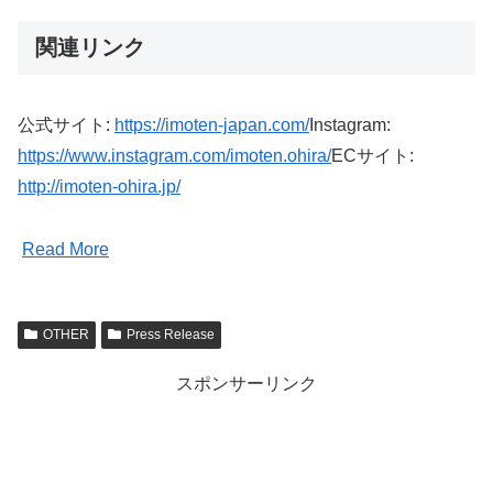
関連リンク
公式サイト:
https://imoten-japan.com/
Instagram:
https://www.instagram.com/imoten.ohira/
ECサイト:
http://imoten-ohira.jp/
Read More
OTHER
Press Release
スポンサーリンク