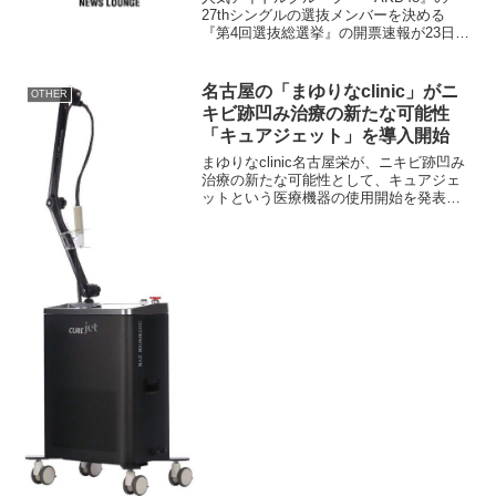
27thシングルの選抜メンバーを決める
『第4回選抜総選挙』の開票速報が23日、
発表された。 開票速報は、22日の投票
開始から1日半のみの結果。昨年1位だっ
た“あっちゃん”前田敦子（20、チームA）
名古屋の「まゆりなclinic」がニ
OTHER
は、卒...
キビ跡凹み治療の新たな可能性
「キュアジェット」を導入開始
まゆりなclinic名古屋栄が、ニキビ跡凹み
治療の新たな可能性として、キュアジェ
ットという医療機器の使用開始を発表し
ました。これは、マイクロサブシジョン
と呼ばれる施術方法によって、伝統的治
療法に限界が見られるニキビ跡に対する
新たな方法を提供...