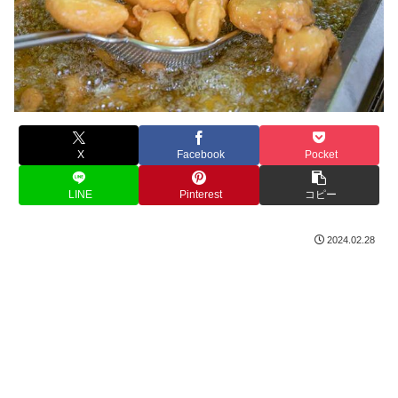
X
Facebook
Pocket
LINE
Pinterest
コピー
2024.02.28