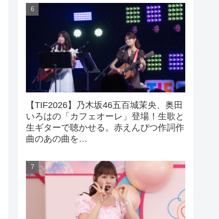
【TIF2026】乃木坂46五百城茉央、奥田
いろはの「カフェオーレ」登場！生歌と
生ギターで聴かせる。赤えんぴつ作詞作
曲のあの曲を…