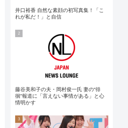
井口裕香 自然な素顔の初写真集！「こ
れが私だ！」と自信
藤谷美和子の夫・岡村俊一氏 妻の“徘
徊”報道に「言えない事情がある」と心
情明かす