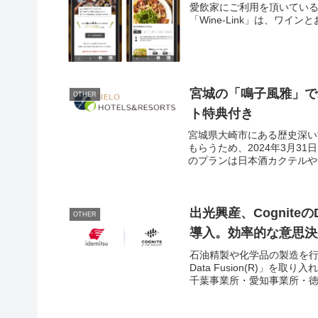
愛飲家にご利用を頂いている
「Wine-Link」は、ワイン
宮城の「鳴子風雅」で
OTHER
ト特典付き
宮城県大崎市にある歴史深い
もらうため、2024年3月3
のプランは日本酒カクテルや
出光興産、CogniteのDa
OTHER
導入。効率的な意思決
石油精製や化学品の製造を行う出光
Data Fusion(R)」
千葉事業所・愛知事業所・徳山