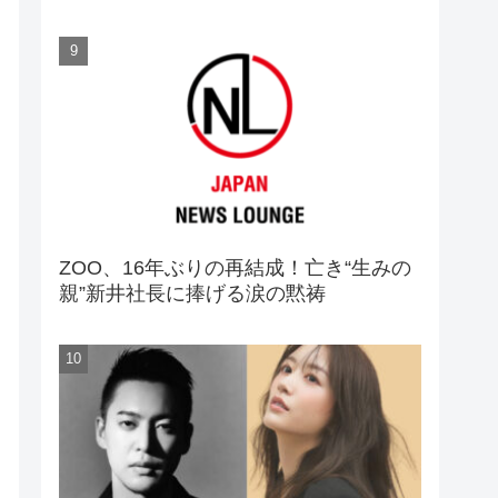
ZOO、16年ぶりの再結成！亡き“生みの
親”新井社長に捧げる涙の黙祷