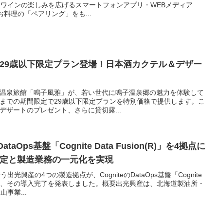
ワインの楽しみを広げるスマートフォンアプリ・WEBメディア
とお料理の「ペアリング」をも...
29歳以下限定プラン登場！日本酒カクテル＆デザー
温泉旅館「鳴子風雅」が、若い世代に鳴子温泉郷の魅力を体験して
1日までの期間限定で29歳以下限定プランを特別価格で提供します。こ
デザートのプレゼント、さらに貸切露...
taOps基盤「Cognite Data Fusion(R)」を4拠点に
定と製造業務の一元化を実現
興産の4つの製造拠点が、CogniteのDataOps基盤「Cognite
を取り入れ、その導入完了を発表しました。概要出光興産は、北海道製油所・
事業...