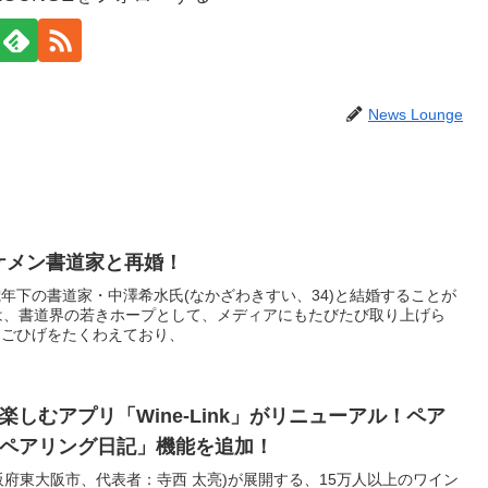
News Lounge
イケメン書道家と再婚！
8歳年下の書道家・中澤希水氏(なかざわきすい、34)と結婚することが
は、書道界の若きホープとして、メディアにもたびたび取り上げら
あごひげをたくわえており、
しむアプリ「Wine-Link」がリニューアル！ペア
ペアリング日記」機能を追加！
大阪府東大阪市、代表者：寺西 太亮)が展開する、15万人以上のワイン