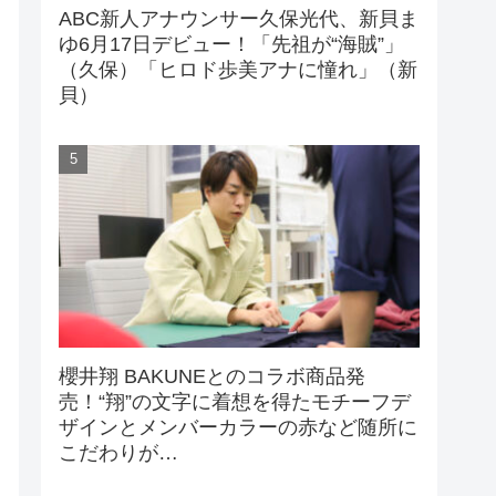
ABC新人アナウンサー久保光代、新貝ま
ゆ6月17日デビュー！「先祖が“海賊”」
（久保）「ヒロド歩美アナに憧れ」（新
貝）
櫻井翔 BAKUNEとのコラボ商品発
売！“翔”の文字に着想を得たモチーフデ
ザインとメンバーカラーの赤など随所に
こだわりが…