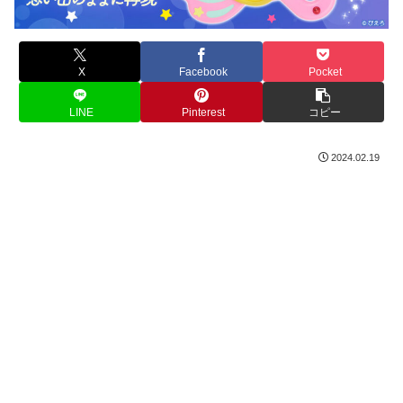
X
Facebook
Pocket
LINE
Pinterest
コピー
2024.02.19