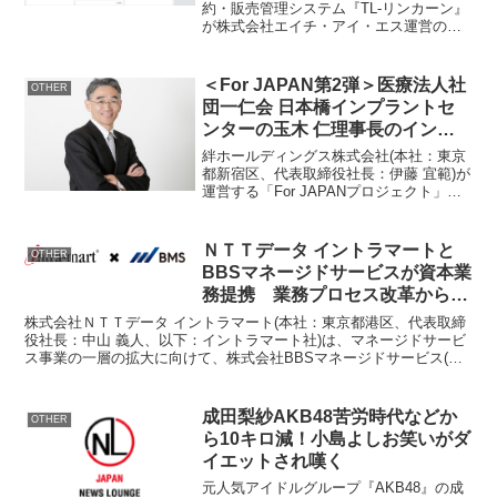
約・販売管理システム『TL-リンカーン』
が株式会社エイチ・アイ・エス運営の
「WOW＋」と2024年3月11日より連携を
開始します。連携の詳細とメリットTL-リ
ンカーンとWOW＋の連携により、宿泊施
＜For JAPAN第2弾＞医療法人社
OTHER
設は共通...
団一仁会 日本橋インプラントセ
ンターの玉木 仁理事長のインタ
ビューが1月11日(木)に公開！
絆ホールディングス株式会社(本社：東京
都新宿区、代表取締役社長：伊藤 宜範)が
運営する「For JAPANプロジェクト」で
は、10年後20年後の日本の未来の担い手
である20代にむけて、「日本の未来を創
る“本質的な気づき”を。」をテーマに
ＮＴＴデータ イントラマートと
OTHER
様々...
BBSマネージドサービスが資本業
務提携 業務プロセス改革から保
守・運用までのトータルサポート
株式会社ＮＴＴデータ イントラマート(本社：東京都港区、代表取締
で事業拡大を目指す
役社長：中山 義人、以下：イントラマート社)は、マネージドサービ
ス事業の一層の拡大に向けて、株式会社BBSマネージドサービス(本
社：東京都港区、代表取締役社長：井上 典久、以下...
成田梨紗AKB48苦労時代などか
OTHER
ら10キロ減！小島よしお笑いがダ
イエットされ嘆く
元人気アイドルグループ『AKB48』の成