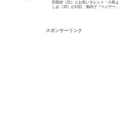
田梨紗（21）とお笑いタレント・小島よ
しお（32）が13日、都内で『ベジデーツ-
野菜果実酵素 90-』新製品発表イベントに
登場した。 有限会社銀座・イマージュ
化粧品が開発したダイエット酵素『ベジ
デーツ...
スポンサーリンク