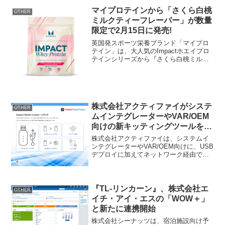
マイプロテインから「さくら白桃
OTHER
ミルクティーフレーバー」が数量
限定で2月15日に発売!
英国発スポーツ栄養ブランド「マイプロ
テイン」は、大人気のImpactホエイプロ
テインシリーズから『さくら白桃ミルク
ティーフレーバー』を数量限定で2024年2
月15日より発売いたします。Impactホエ
イプロテイン<さくら白桃ミルクティーフ
レ...
株式会社アクティファイがシステ
OTHER
ムインテグレーターやVAR/OEM
向けの新キッティングツールをリ
リース
株式会社アクティファイは、システムイ
ンテグレーターやVAR/OEM向けに、USB
デプロイに加えてネットワーク経由での
デプロイが可能になった新しいキッティ
ングツール「Actiphy Rapid Deploy(TM)」
を2024年4月11日から...
『TL-リンカーン』、株式会社エ
OTHER
イチ・アイ・エスの「WOW＋」
と新たに連携開始
株式会社シーナッツは、宿泊施設向け予