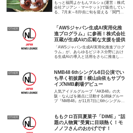
もっと福岡よかもんマルシェ(運営：株式
会社アジアン・マーケット)で販売してい
る、7月末～8月頃に旬を迎える「関門海
峡たこ」を真空冷凍した「関門海峡た
こ・まるごと真空冷凍パック」の販促キ
ャンペーンとして、当社オンラインショ
「AWSジャパン生成AI実用化推
OTHER
ップ特設ページにて「...
進プログラム」に参画！株式会社
豆蔵が生成AIの広範な支援を提供
「AWSジャパン生成AI実用化推進プログ
ラム」が、あらゆるビジネス分野におけ
る生成AIの導入と活用をさらに推進しま
す。概要会社名：株式会社豆蔵本社所在
地：東京都新宿区代表者：代表取締役社
長 中原 徹也業務内容：「AWSジャパン
NMB48 6thシングル8日公演でい
OTHER
生成AI実用化...
ち早く初披露！横山由依もサプラ
イズNMB劇場デビュー
人気アイドルグループ『AKB48』の大
阪・なんばを拠点に活動する姉妹グルー
プ『NMB48』が11月7日に6thシングル
『北川謙二』をリリースすることが8日、
発表された。 『NMB48』は10月9日に
結成2周年を迎えるとあって8日より3日
ももクロ百田夏菜子「DIME」“話
OTHER
間、...
題の人物賞”受賞に目頭熱く！モ
ノノフさんのおかげです！