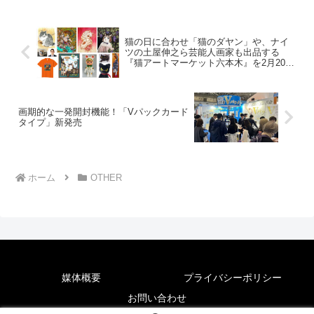
猫の日に合わせ「猫のダヤン」や、ナイ
ツの土屋伸之ら芸能人画家も出品する
『猫アートマーケット六本木』を2月20日
～26日に入場無料開催！能登半島地震を
免れた猫の輪島塗作品も
画期的な一発開封機能！「Vパックカード
タイプ」新発売
ホーム
OTHER
媒体概要
プライバシーポリシー
お問い合わせ