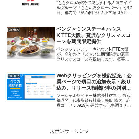
“ももクロ”の愛称で親しまれる人気アイド
ルグループ『ももいろクローバーZ』が12
日、都内で『第25回 2012 小学館DIMEト
レンド大賞』授賞式に登場しMCは杉崎美
香アナウンサー（34）が務めた。 情報
誌『DIME』（小学館）がその年のト...
ベンジャミンステーキハウス
OTHER
KITTE大阪、贅沢なクリスマスコ
ースを期間限定提供
ベンジャミンステーキハウスKITTE大阪
が、今年のクリスマスに期間限定の豪華
クリスマスコースを提供します。概要イ
ベント名：ベンジャミンステーキハウス
KITTE大阪クリスマスコース期間：2024
年12月21日(土)～12月25日(水)リンチタ...
Webクリッピングを機能拡充！会
OTHER
員ページで項目の追加表示・絞り
込み、リリース転載記事の判別精
度向上、ネガティブ判定の標準キ
ソーシャルワイヤー株式会社(本社：東京
ーワード搭載
都港区、代表取締役社長：矢田 峰之、証
券コード：3929)が運営する記事調査サー
ビス「＠クリッピング(アットクリッピン
グ： )」は、2024年8月1日より、Webク
リッピングの4つの機能を拡充しまし
た。...
スポンサーリンク