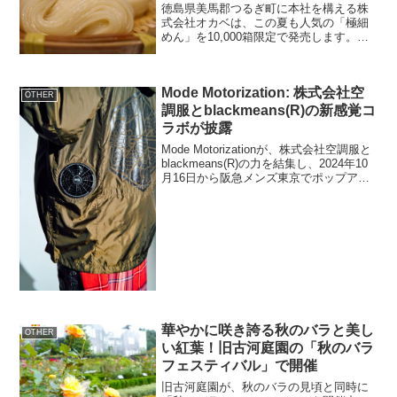
徳島県美馬郡つるぎ町に本社を構える株
式会社オカベは、この夏も人気の「極細
めん」を10,000箱限定で発売します。細
いのに強いコシと抜群ののど越しを誇る
この商品は、夏季限定でのお楽しみで
す。「極細めん」の特長と製造背景株式
Mode Motorization: 株式会社空
会社オカベの「極細め...
OTHER
調服とblackmeans(R)の新感覚コ
ラボが披露
Mode Motorizationが、株式会社空調服と
blackmeans(R)の力を結集し、2024年10
月16日から阪急メンズ東京でポップアッ
プストアを開催しました。概要ポップア
ップストア名：Mode Motorization開催期
間：...
華やかに咲き誇る秋のバラと美し
OTHER
い紅葉！旧古河庭園の「秋のバラ
フェスティバル」で開催
旧古河庭園が、秋のバラの見頃と同時に