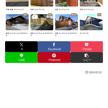
X
Facebook
Pocket
LINE
Pinterest
コピー
2024.02.02