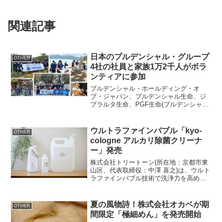
関連記事
日本のプルデンシャル・グループ
OTHER
4社の社員と家族1万2千人がボラ
ンティアに参加
プルデンシャル・ホールディング・オ
ブ・ジャパン、プルデンシャル生命、ジ
ブラルタ生命、PGF生命(プルデンシャル
ジブラルタ ファイナンシャル生命)は、今
年も「インターナショナル・ボランティ
ア・デー」を開催し、全国の社員とその
ウルトラファインバブル「kyo-
OTHER
家族1万2千人以...
cologne アルカリ除菌クリーナ
ー」発売
株式会社トリートーン(所在地：京都市東
山区、代表取締役：中澤 喜之)は、ウルト
ラファインバブル技術で洗浄力を高めた
kyo-cologne アルカリ除菌クリーナーを
2024年1月19日より販売開始します。kyo-
cologne アルカリ除菌ク...
夏の風物詩！株式会社オカベが期
OTHER
間限定「極細めん」を発売開始