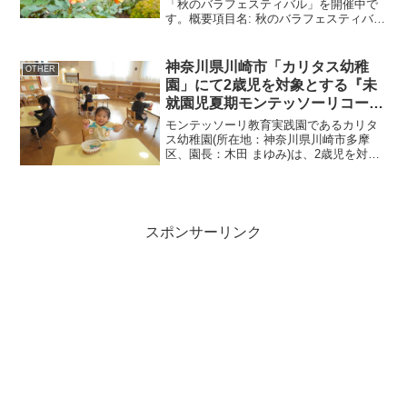
「秋のバラフェスティバル」を開催中で
す。概要項目名: 秋のバラフェスティバル
開催地: 旧古河庭園開催期間: 10月5日(土)
～11月8日(金) 9時～17時（最終入園は
16時30分）特徴: 秋バラ限定の「...
神奈川県川崎市「カリタス幼稚
OTHER
園」にて2歳児を対象とする『未
就園児夏期モンテッソーリコー
ス』を7月・8月に開催
モンテッソーリ教育実践園であるカリタ
ス幼稚園(所在地：神奈川県川崎市多摩
区、園長：木田 まゆみ)は、2歳児を対象
とした『未就園児夏期モンテッソーリコ
ース』を2024年7月29日(月)～31日(水)と8
月19日(月)～21日(水)の2回に分け...
スポンサーリンク