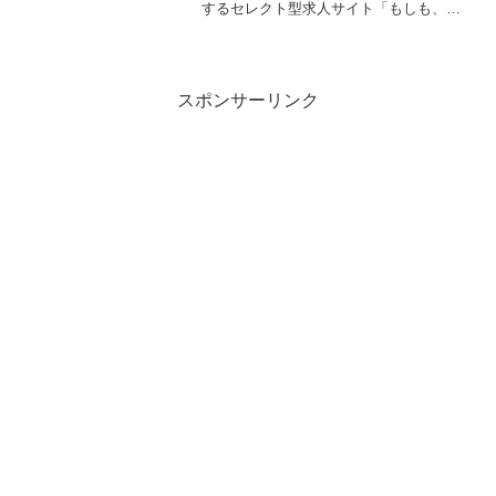
するセレクト型求人サイト「もしも、こ
の宿ではたらいたら」を2024年4月1日に
新たに開設。業界を代表する施設の魅力
を取材記事と共に紹介します。サイトの
特徴と目的「もしも...
スポンサーリンク