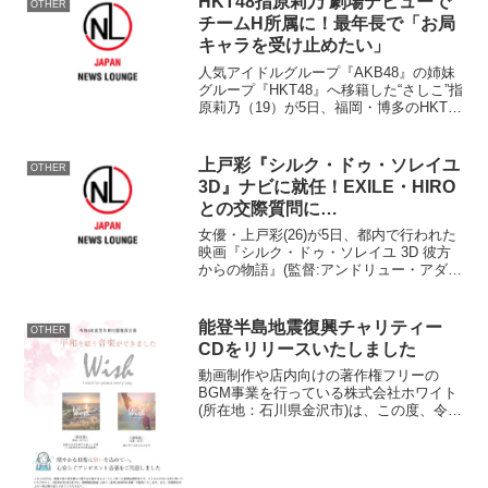
HKT48指原莉乃 劇場デビューで
洲 区画番号...
OTHER
チームH所属に！最年長で「お局
キャラを受け止めたい」
人気アイドルグループ『AKB48』の姉妹
グループ『HKT48』へ移籍した“さしこ”指
原莉乃（19）が5日、福岡・博多のHKT48
劇場公演『手をつなぎながら』でデビュ
ーした。 さしこは、6月16日一部週刊誌
で男性との交際が報じられ、生放送の
上戸彩『シルク・ドゥ・ソレイユ
OTHER
ラ...
3D』ナビに就任！EXILE・HIRO
との交際質問に…
女優・上戸彩(26)が5日、都内で行われた
映画『シルク・ドゥ・ソレイユ 3D 彼方
からの物語』(監督:アンドリュー・アダム
ソン/配給:パラマウント ピクチャーズ ジ
ャパン)オフィシャルナビゲーター就任会
見に出席した。 米ラスベガスを中心に
能登半島地震復興チャリティー
OTHER
6...
CDをリリースいたしました
動画制作や店内向けの著作権フリーの
BGM事業を行っている株式会社ホワイト
(所在地：石川県金沢市)は、この度、令和
6年能登半島地震の復興企画として、2月1
日に「Wish -I wish for peace every
day.-」をCDリリー...