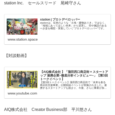
station Inc. セールスリード 尾崎守さん
station | プロトデベロッパー
stationは、従来のような「土地・建物ありき」ではなく、
「地域にあってほしい未来」から逆算し、街や施設のある
べき姿を構想・実装していく“プロトデベロッパー”です。
www.station.space
【対談動画】
【AIQ株式会社 】「蒲田西口商店街 × スタートア
ップ 連携企業~徹底分析インタビュー~」【第3回
トークイベント】
【第3回トークイベント】蒲田西口商店街で「未来を創る
商店街支援事業」公開収録イベントが実施されました。連
携するスタートアップも固まり、今後、さらに事業が加速
していく。シリコンバレーで自らも起業し、日本国内では
www.youtube.com
スタートアップの支援事業にも取り...
AIQ株式会社 Creator Business部 平川悠さん