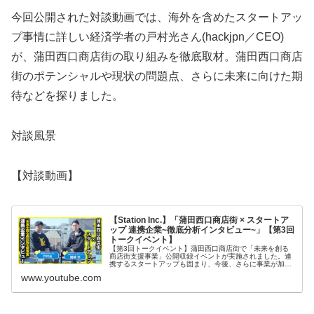
今回公開された対談動画では、海外を含めたスタートアッ
プ事情に詳しい経済学者の戸村光さん(hackjpn／CEO)
が、蒲田西口商店街の取り組みを徹底取材。蒲田西口商店
街のポテンシャルや現状の問題点、さらに未来に向けた期
待などを探りました。
対談風景
【対談動画】
【Station Inc.】「蒲田西口商店街 × スタートア
ップ 連携企業~徹底分析インタビュー~」【第3回
トークイベント】
【第3回トークイベント】蒲田西口商店街で「未来を創る
商店街支援事業」公開収録イベントが実施されました。連
携するスタートアップも固まり、今後、さらに事業が加速
していく。シリコンバレーで自らも起業し、日本国内では
www.youtube.com
スタートアップの支援事業にも取り...