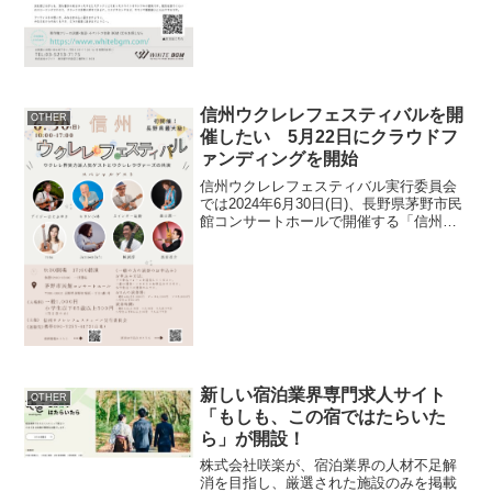
信州ウクレレフェスティバルを開
OTHER
催したい 5月22日にクラウドフ
ァンディングを開始
信州ウクレレフェスティバル実行委員会
では2024年6月30日(日)、長野県茅野市民
館コンサートホールで開催する「信州ウ
クレレフェスティバル」に向け、イベン
トの音響設備・照明設備の充実と、プロ
モーション拡大の資金調達を目的とした
クラウドファン...
新しい宿泊業界専門求人サイト
OTHER
「もしも、この宿ではたらいた
ら」が開設！
株式会社咲楽が、宿泊業界の人材不足解
消を目指し、厳選された施設のみを掲載