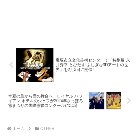
宝塚市立文化芸術センターで「特別展 永
井秀幸 とびだす!ふしぎな3Dアートの世
界」を2月3日に開催!
常夏の島から雪の舞台へ ロイヤル ハワ
イアン ホテルのシェフが2024年さっぽろ
雪まつりの国際雪像コンクールに出場
ホーム
OTHER