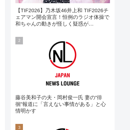
【TIF2026】乃木坂46井上和 TIF2026チ
ェアマン開会宣言！恒例のラジオ体操で
和ちゃんの動きが怪しく疑惑が…
藤谷美和子の夫・岡村俊一氏 妻の“徘
徊”報道に「言えない事情がある」と心
情明かす