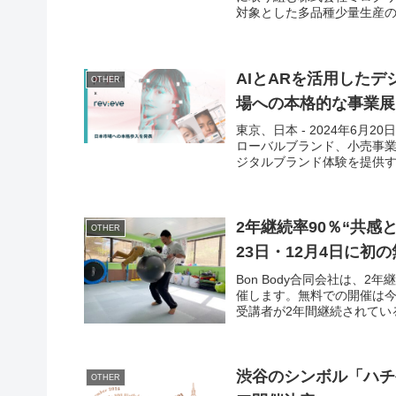
対象とした多品種少量生産の
AIとARを活用したデ
OTHER
場への本格的な事業展
東京、日本 - 2024年6月2
ローバルブランド、小売事
ジタルブランド体験を提供する
2年継続率90％“共感
OTHER
23日・12月4日に初
Bon Body合同会社は、2
催します。無料での開催は今
受講者が2年間継続されている
渋谷のシンボル「ハチ公
OTHER