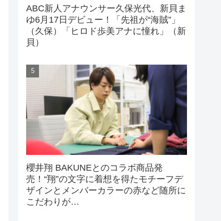
ABC新人アナウンサー久保光代、新貝ま
ゆ6月17日デビュー！「先祖が“海賊”」
（久保）「ヒロド歩美アナに憧れ」（新
貝）
櫻井翔 BAKUNEとのコラボ商品発
売！“翔”の文字に着想を得たモチーフデ
ザインとメンバーカラーの赤など随所に
こだわりが…