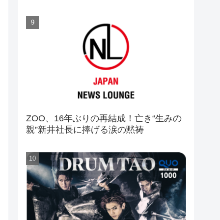
ZOO、16年ぶりの再結成！亡き“生みの
親”新井社長に捧げる涙の黙祷