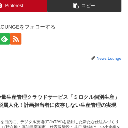
Pinterest
コピー
WSLOUNGEをフォローする
News Lounge
少量生産管理クラウドサービス「ミロクル個別生産」
～脱属人化！計画担当者に依存しない生産管理の実現
目的に、デジタル技術(IT/IoT/AI)を活用した新たな仕組みづくり
エ(所在地：高知県南国市、代表取締役：井戸 隆雄)は、中小企業を