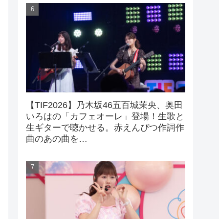
【TIF2026】乃木坂46五百城茉央、奥田
いろはの「カフェオーレ」登場！生歌と
生ギターで聴かせる。赤えんぴつ作詞作
曲のあの曲を…