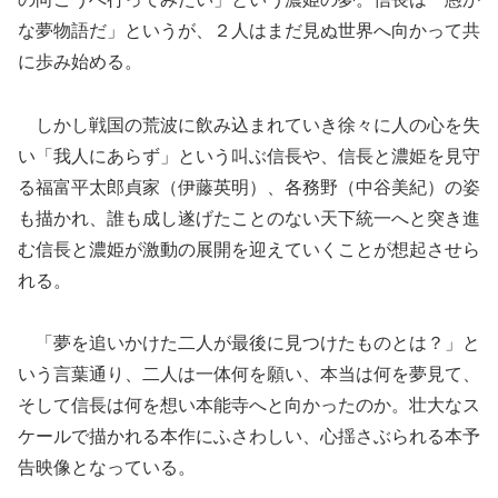
な夢物語だ」というが、２人はまだ見ぬ世界へ向かって共
に歩み始める。
しかし戦国の荒波に飲み込まれていき徐々に人の心を失
い「我人にあらず」という叫ぶ信長や、信長と濃姫を見守
る福富平太郎貞家（伊藤英明）、各務野（中谷美紀）の姿
も描かれ、誰も成し遂げたことのない天下統一へと突き進
む信長と濃姫が激動の展開を迎えていくことが想起させら
れる。
「夢を追いかけた二人が最後に見つけたものとは？」と
いう言葉通り、二人は一体何を願い、本当は何を夢見て、
そして信長は何を想い本能寺へと向かったのか。壮大なス
ケールで描かれる本作にふさわしい、心揺さぶられる本予
告映像となっている。