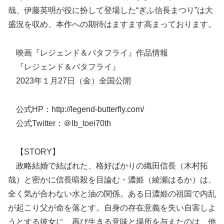
哉、伊藤英明が役に扮して登場した“ぎふ信長まつり”は大
盛況を収め、本作への期待はますます高まっております。
映画『レジェンド＆バタフライ』作品情報
『レジェンド＆バタフライ』
2023年１月27日（金）全国公開
公式HP：http://legend-butterfly.com/
公式Twitter：＠lb_toei70th
【STORY】
政略結婚で結ばれた、格好ばかりの織田信長（木村拓
哉）と密かに信長暗殺を目論む・濃姫（綾瀬はるか）は、
全く気が合わない水と油の関係。ある日濃姫の祖国で内乱
が起こり父が命を落とす。自身の存在意義を失い自害しよ
うとする彼女に、再び生きる意味と場所を与えたのは、他