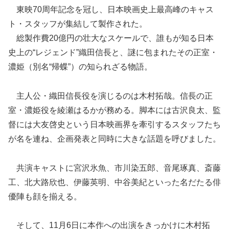
東映70周年記念を冠し、日本映画史上最高峰のキャス
ト・スタッフが集結して製作された。
総製作費20億円の壮大なスケールで、誰もが知る日本
史上の“レジェンド”織田信長と、謎に包まれたその正室・
濃姫（別名“帰蝶”）の知られざる物語。
主人公・織田信長役を演じるのは木村拓哉。信長の正
室・濃姫役を綾瀬はるかが務める。脚本には古沢良太、監
督には大友啓史という日本映画界を牽引するスタッフたち
が名を連ね、企画発表と同時に大きな話題を呼びました。
共演キャストに宮沢氷魚、市川染五郎、音尾琢真、斎藤
工、北大路欣也、伊藤英明、中谷美紀といった名だたる俳
優陣も顔を揃える。
そして、11月6日に本作への出演をきっかけに木村拓