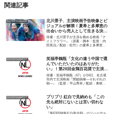
関連記事
北川景子、主演映画予告映像とビ
ENTERTAINMENT
ジュアルが解禁！夏希と多摩恵の
出会いから売人として生きる決意
の瞬間を…
俳優・北川景子が主演を務める映画『ナ
イトフラワー』（原案・脚本・監督：内
田英治／配給：松竹）の夏希と多摩恵の
弾けるような笑顔が刹那的なビジュアル
と二人が幸せを求めて危険な世界へと足
を踏み入れる、スリリングな予告が解禁
笑福亭鶴瓶「文化の違う中国で選
ENTERTAINMENT
された。
んでいただいたのはありがた
い」！第28回金鶏百花奨で主演作
「閉鎖病棟」最優秀男優＆最優秀
俳優・笑福亭鶴瓶（67）が24日、名古屋
作品賞W受賞
市内で主演映画『閉鎖病棟―それぞれの
朝―』（監督：平山秀幸／配給：東映）
の凱旋報告を行った。 累計90万部を超
える作家・帚木蓬生氏によるヒューマン
ドラマの
プリプリ 紅白で見納めも「この
ENTERTAINMENT
先も絶対にないとは言い切れな
い」
『第63回NHK紅白歌合戦』のリハーサル