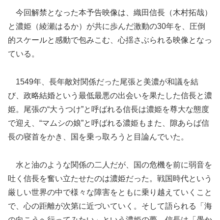
今回解禁となった本予告映像は、織田信長（木村拓哉）
と濃姫（綾瀬はるか）が共に歩んだ激動の30年を、圧倒
的スケールと感動で包みこむ、心揺さぶられる映像となっ
ている。
1549年、長年敵対関係だった尾張と美濃が和議を結
び、政略結婚という最低最悪の出会いを果たした信長と濃
姫。尾張の“大うつけ”と呼ばれる信長は濃姫を尊大な態度
で迎え、“マムシの娘”と呼ばれる濃姫もまた、隙あらば信
長の寝首をかき、国を乗っ取ろうと目論んでいた。
水と油のような関係の二人だが、国の危機を前に弱音を
吐く信長を奮い立たせたのは濃姫だった。戦国時代という
厳しい世界の中で様々な障害をともに乗り越えていくこと
で、心の距離が次第に近づいていく。そして語られる「海
の向こうへ行ってみたい」という濃姫の夢。信長は「愚か