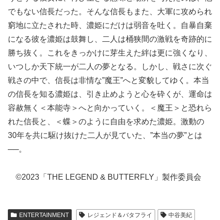
でもない信長だった。そんな信長もまた、大軍に攻められ
窮地に立たされた時、濃姫にだけは弱音を吐く。自暴自棄
になる彼を濃姫は鼓舞し、二人は桶狭間の激戦を奇跡的に
勝ち抜く。これをきっかけに芽生えた絆は更に強くなり、
いつしか天下統一が二人の夢となる。しかし、戦さに次ぐ
戦さの中で、信長は非情な”魔王”へと変貌してゆく。本当
の信長を知る濃姫は、引き止めようと心を砕くが、運命は
容赦無く＜本能寺＞へと向かっていく。＜魔王＞と恐れら
れた信長と、＜蝶＞のように自由を求めた濃姫。激動の
30年を共に駆け抜けた二人が見ていた、”本当の夢”とは
──。
©2023「THE LEGEND & BUTTERFLY」製作委員会
ENTERTAINMENT
レジェンド＆バタフライ
中谷美紀