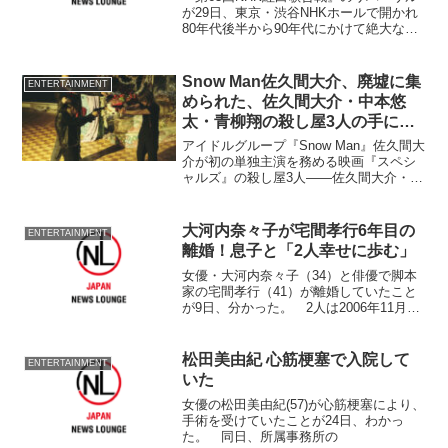
が29日、東京・渋谷NHKホールで開かれ
80年代後半から90年代にかけて絶大な人
気を誇った女性5人組グループ『プリンセ
スプリンセス』が登場した。 “プリプ
リ”の愛称で、ガールズバンドのパイオニ
Snow Man佐久間大介、廃墟に集
ENTERTAINMENT
アとして...
められた、佐久間大介・中本悠
太・青柳翔の殺し屋3人の手に汗
握る銃撃アクション本編映像解禁
アイドルグループ『Snow Man』佐久間大
介が初の単独主演を務める映画『スペシ
ャルズ』の殺し屋3人――佐久間大介・中
本悠太・青柳翔が廃墟に集められ、一触
即発！手に汗握る銃撃アクションクリッ
プが解禁された。
大河内奈々子が宅間孝行6年目の
ENTERTAINMENT
離婚！息子と「2人幸せに歩む」
女優・大河内奈々子（34）と俳優で脚本
家の宅間孝行（41）が離婚していたこと
が9日、分かった。 2人は2006年11月に
結婚。08年9月には長男が
松田美由紀 心筋梗塞で入院して
ENTERTAINMENT
いた
女優の松田美由紀(57)が心筋梗塞により、
手術を受けていたことが24日、わかっ
た。 同日、所属事務所の