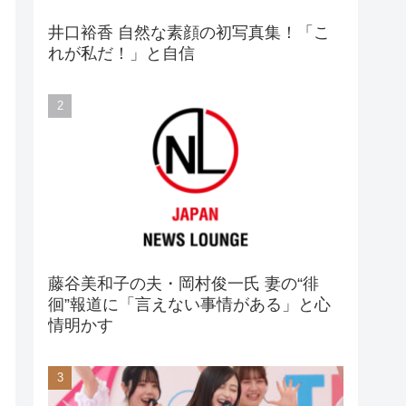
井口裕香 自然な素顔の初写真集！「こ
れが私だ！」と自信
藤谷美和子の夫・岡村俊一氏 妻の“徘
徊”報道に「言えない事情がある」と心
情明かす