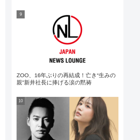
ZOO、16年ぶりの再結成！亡き“生みの
親”新井社長に捧げる涙の黙祷