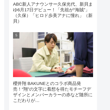
ABC新人アナウンサー久保光代、新貝ま
ゆ6月17日デビュー！「先祖が“海賊”」
（久保）「ヒロド歩美アナに憧れ」（新
貝）
櫻井翔 BAKUNEとのコラボ商品発
売！“翔”の文字に着想を得たモチーフデ
ザインとメンバーカラーの赤など随所に
こだわりが…