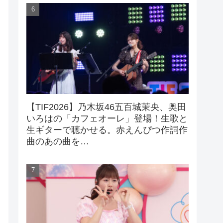
【TIF2026】乃木坂46五百城茉央、奥田
いろはの「カフェオーレ」登場！生歌と
生ギターで聴かせる。赤えんぴつ作詞作
曲のあの曲を…