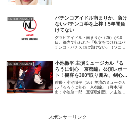
発売される。6月25日に実施されたソロコ
ンサートで発表するや否や大反響を呼
び、直後のアマゾンランキング ウィーク
リータレント写真...
パチンコアイドル南まりか、負け
ENTERTAINMENT
ないパチンコ学を上梓！5年間負
けてない
グラビアイドル・南まりか（26）が10
日、都内で行われた『収支をつければパ
チンコ・パチスロは負けない』（ワニブ
ック）発売記念トーク＆サイン会を50人
限定で行った。 仕事だけではなく、プ
ライベートでも“打つ”という南は、高校で
小池徹平 主演ミュージカル『る
ENTERTAINMENT
取得した簿記1級...
ろうに剣心 京都編』公演レポー
ト！観客を360°取り囲み、剣心ら
が縦横無尽に走る！歌う！戦う！
俳優・小池徹平（36）主演のミュージカ
ル『るろうに剣心 京都編』（脚本/演
出；小池修一郎（宝塚歌劇団）／主催：
TBS／ディスクガレージ／ローソンエン
タテインメント／電通／梅田芸術劇場）
が、東京・IHIステージアラウンド東京で
上演中。
スポンサーリンク