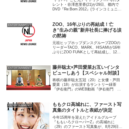
レント・谷澤恵里香(21)が29日、都内で
DVD『Re:Born 2012』(ラインコミュニケ
ーションズ)発売記念イベントを行っ
た。 大胆にカットされた黄色のワンピ
ースで、Gカップバストを揺らしな...
ZOO、16年ぶりの再結成！亡
ENTERTAINMENT
き“生みの親”新井社長に捧げる涙
の黙祷
元祖ヒップホップダンスグループZOOの
リーダーTACO、MARK、HISAMIが16年
ぶりにZOO FUNKとして再結成し、12日
東京・渋谷の『duo MUSIC
EXCHANGE』でライブ『ZOO FUNK
TV』を歌手の中西圭三、ダンス...
藤井聡太×芦田愛菜お互いインタ
ENTERTAINMENT
ビューしあう【スペシャル対談】
将棋の藤井聡太五冠（20）と女優・芦田
愛菜（18）が出演するサントリー緑茶
『伊右衛門』のWEB動画『伊右衛門 新
成人茶会』を7月19日に公開された。
ももクロ高城れに、ファースト写
ENTERTAINMENT
真集のタイトルと表紙が決定
今年15周年を迎えたアイドルグループ
『ももいろクローバーZ』の高城れに
（29）のファースト写真集が、8月29日に