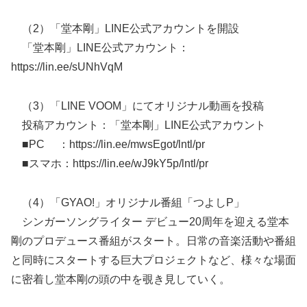
（2）「堂本剛」LINE公式アカウントを開設
「堂本剛」LINE公式アカウント：
https://lin.ee/sUNhVqM
（3）「LINE VOOM」にてオリジナル動画を投稿
投稿アカウント：「堂本剛」LINE公式アカウント
■PC ：https://lin.ee/mwsEgot/lntl/pr
■スマホ：https://lin.ee/wJ9kY5p/lntl/pr
（4）「GYAO!」オリジナル番組「つよしP」
シンガーソングライター デビュー20周年を迎える堂本
剛のプロデュース番組がスタート。日常の音楽活動や番組
と同時にスタートする巨大プロジェクトなど、様々な場面
に密着し堂本剛の頭の中を覗き見していく。