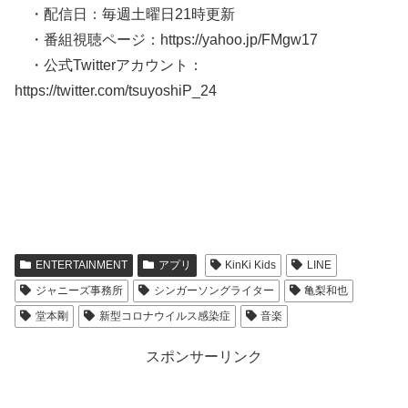
・配信日：毎週土曜日21時更新
・番組視聴ページ：https://yahoo.jp/FMgw17
・公式Twitterアカウント：
https://twitter.com/tsuyoshiP_24
ENTERTAINMENT
アプリ
KinKi Kids
LINE
ジャニーズ事務所
シンガーソングライター
亀梨和也
堂本剛
新型コロナウイルス感染症
音楽
スポンサーリンク