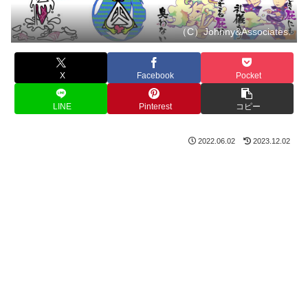
（C）Johnny&Associates.
X
Facebook
Pocket
LINE
Pinterest
コピー
2022.06.02
2023.12.02