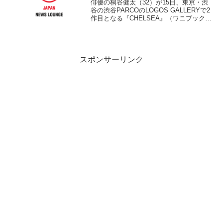
俳優の桐谷健太（32）が15日、東京・渋
谷の渋谷PARCOのLOGOS GALLERYで2
作目となる『CHELSEA』（ワニブック
ス）の発売記念握手会を行いファン800人
と交流した。 アメリカ・NYのコンドミ
ニアムに10日間宿泊しながら撮影...
スポンサーリンク