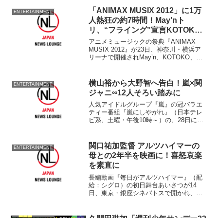
「ANIMAX MUSIX 2012」に1万
ENTERTAINMENT
人熱狂の約7時間！May’nト
リ、“フライング”宣言KOTOKO
は“釈明”※写真追加
アニメミュージックの祭典『ANIMAX
MUSIX 2012』が23日、神奈川・横浜ア
リーナで開催されMay’n、KOTOKO、
GRANRODEO、吉木りさ、及川光博ら豪
華アーティスト19組が夢の競演を果たし
た。 アニメ専門チャンネル『アニ...
横山裕から大野智へ告白！嵐×関
ENTERTAINMENT
ジャニ∞12人そろい踏みに
人気アイドルグループ『嵐』の冠バラエ
ティー番組『嵐にしやがれ』（日本テレ
ビ系、土曜・午後10時～）の、28日に放
送される『夏の90分拡大スペシャル』
に、『関ジャニ∞』がゲストとして出演す
ることが15日、分かった。 『嵐』と
関口祐加監督 アルツハイマーの
ENTERTAINMENT
『関ジャニ∞』の1...
母との2年半を映画に！喜怒哀楽
を素直に
長編動画『毎日がアルツハイマー』（配
給：シグロ）の初日舞台あいさつが14
日、東京・銀座シネパトスで開かれ、企
画･製作･撮影･編集を務めた関口祐加監督
（55）が登壇した。 少子高齢化が進む
現代日本。しかし、そんな中でもあまり