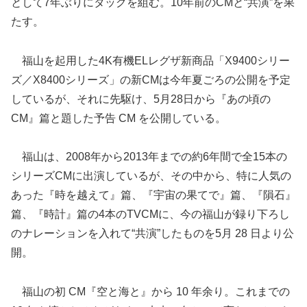
として7年ぶりにタッグを組む。10年前のCMと“共演”を果
たす。
福山を起用した4K有機ELレグザ新商品「X9400シリー
ズ／X8400シリーズ」の新CMは今年夏ごろの公開を予定
しているが、それに先駆け、5月28日から『あの頃の
CM』篇と題した予告 CM を公開している。
福山は、2008年から2013年までの約6年間で全15本の
シリーズCMに出演しているが、その中から、特に人気の
あった『時を越えて』篇、『宇宙の果てで』篇、『隕石』
篇、『時計』篇の4本のTVCMに、今の福山が録り下ろし
のナレーションを入れて“共演”したものを5月 28 日より公
開。
福山の初 CM『空と海と』から 10 年余り。これまでの