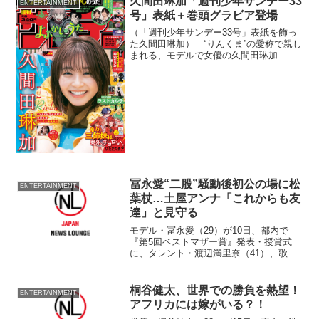
久間田琳加「週刊少年サンデー33
ENTERTAINMENT
語られない認知症の...
号」表紙＋巻頭グラビア登場
（「週刊少年サンデー33号」表紙を飾っ
た久間田琳加） “りんくま”の愛称で親し
まれる、モデルで女優の久間田琳加
（21）が、7月13日発売の『週刊少年サン
デー33号』（小学館）の表紙＋巻頭グラ
ビアに登場し、待望の表紙カットが解禁
された。
冨永愛“二股”騒動後初公の場に松
ENTERTAINMENT
葉杖…土屋アンナ「これからも友
達」と見守る
モデル・冨永愛（29）が10日、都内で
『第5回ベストマザー賞』発表・授賞式
に、タレント・渡辺満里奈（41）、歌
手・土屋アンナ（28）、スピードスケー
ト女子の岡崎朋美選手（40）とともに登
場した。 2008年から開催されママ達の
桐谷健太、世界での勝負を熱望！
ENTERTAINMENT
憧れや目標とな...
アフリカには嫁がいる？！