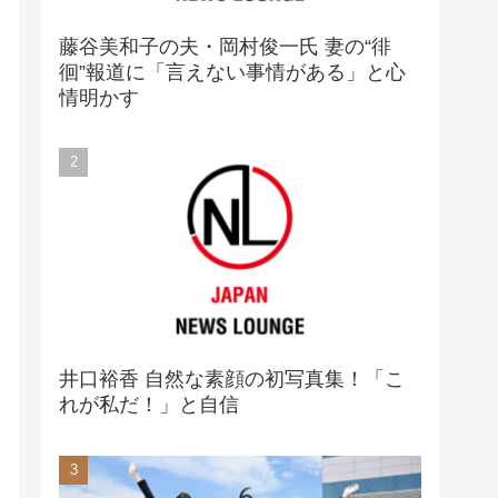
藤谷美和子の夫・岡村俊一氏 妻の“徘
徊”報道に「言えない事情がある」と心
情明かす
井口裕香 自然な素顔の初写真集！「こ
れが私だ！」と自信