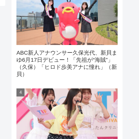
ABC新人アナウンサー久保光代、新貝ま
ゆ6月17日デビュー！「先祖が“海賊”」
（久保）「ヒロド歩美アナに憧れ」（新
貝）