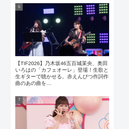
【TIF2026】乃木坂46五百城茉央、奥田
いろはの「カフェオーレ」登場！生歌と
生ギターで聴かせる。赤えんぴつ作詞作
曲のあの曲を…