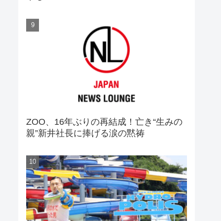
ZOO、16年ぶりの再結成！亡き“生みの
親”新井社長に捧げる涙の黙祷