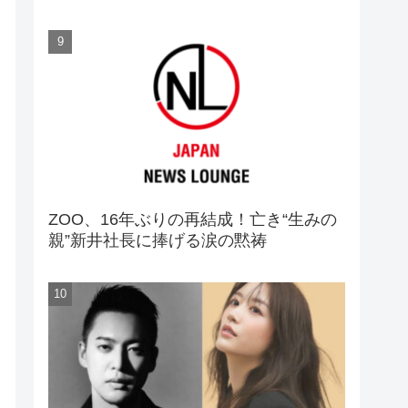
ZOO、16年ぶりの再結成！亡き“生みの
親”新井社長に捧げる涙の黙祷