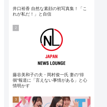
井口裕香 自然な素顔の初写真集！「こ
れが私だ！」と自信
藤谷美和子の夫・岡村俊一氏 妻の“徘
徊”報道に「言えない事情がある」と心
情明かす