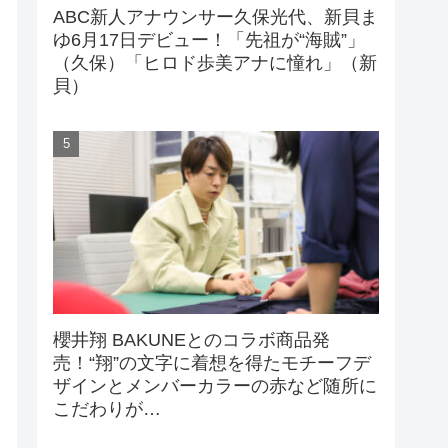
ABC新人アナウンサー久保光代、新貝ま
ゆ6月17日デビュー！「先祖が“海賊”」
（久保）「ヒロド歩美アナに憧れ」（新
貝）
櫻井翔 BAKUNEとのコラボ商品発
売！“翔”の文字に着想を得たモチーフデ
ザインとメンバーカラーの赤など随所に
こだわりが…