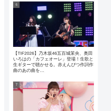
【TIF2026】乃木坂46五百城茉央、奥田
いろはの「カフェオーレ」登場！生歌と
生ギターで聴かせる。赤えんぴつ作詞作
曲のあの曲を…