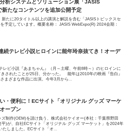
分析システムとソリューション展「JASIS
024」で新たなコンテンツを追加公開予定
 2024が、新たに20タイトル以上の講演と解説を含む「JASISトピックスセ
しています。概要名称： JASIS WebExpo(R) 2024会期：
K連続テレビ小説ヒロインに能年玲奈抜てき！オーデ
続テレビ小説『あまちゃん』（月～土曜、午前8時～）のヒロインに
てきされたことが25日、分かった。 能年は2010年の映画『告白』
さまざまな作品に出演。今年3月から...
い・便利に！ECサイト「オリジナル グッズ マーケ
オープン
ッズ制作(OEM)を請け負う、株式会社ケイオー(本社：千葉県野田
平)が、自社ECサイト「オリジナル グッズ マーケット」を2024年
たしました。ECサイト「オ...