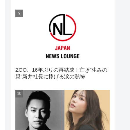
ZOO、16年ぶりの再結成！亡き“生みの
親”新井社長に捧げる涙の黙祷