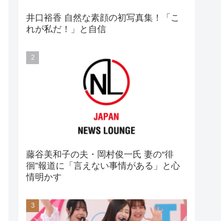
井口裕香 自然な素顔の初写真集！「こ
れが私だ！」と自信
藤谷美和子の夫・岡村俊一氏 妻の“徘
徊”報道に「言えない事情がある」と心
情明かす