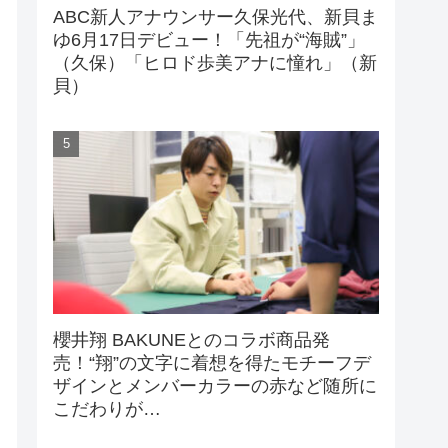
ABC新人アナウンサー久保光代、新貝ま
ゆ6月17日デビュー！「先祖が“海賊”」
（久保）「ヒロド歩美アナに憧れ」（新
貝）
櫻井翔 BAKUNEとのコラボ商品発
売！“翔”の文字に着想を得たモチーフデ
ザインとメンバーカラーの赤など随所に
こだわりが…