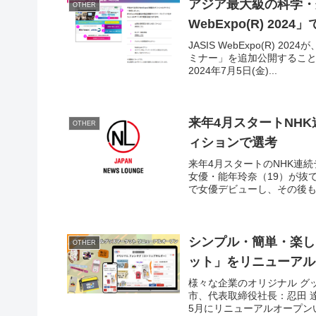
アジア最大級の科学・
OTHER
WebExpo(R) 2
JASIS WebExpo(R)
ミナー」を追加公開することを予定
2024年7月5日(金)...
来年4月スタートNH
OTHER
ィションで選考
来年4月スタートのNHK連
女優・能年玲奈（19）が抜
で女優デビューし、その後も
シンプル・簡単・楽し
OTHER
ット」をリニューアル
様々な企業のオリジナル グ
市、代表取締役社長：忍田 達
5月にリニューアルオープンい