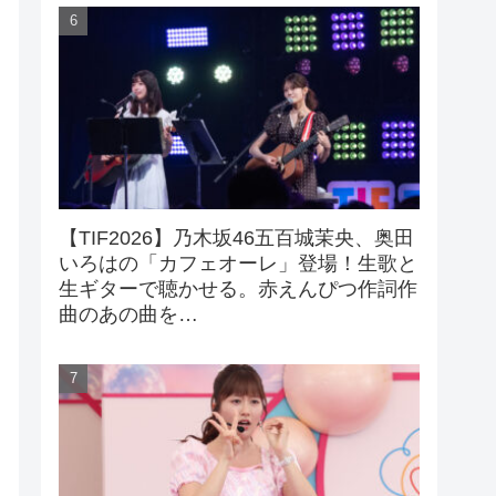
【TIF2026】乃木坂46五百城茉央、奥田
いろはの「カフェオーレ」登場！生歌と
生ギターで聴かせる。赤えんぴつ作詞作
曲のあの曲を…