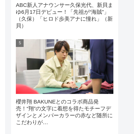
ABC新人アナウンサー久保光代、新貝ま
ゆ6月17日デビュー！「先祖が“海賊”」
（久保）「ヒロド歩美アナに憧れ」（新
貝）
櫻井翔 BAKUNEとのコラボ商品発
売！“翔”の文字に着想を得たモチーフデ
ザインとメンバーカラーの赤など随所に
こだわりが…