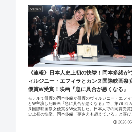
OTHER
《速報》日本人史上初の快挙！岡本多緒が
ィルジニー・エフィラとカンヌ国際映画祭
優賞W受賞！映画『急に具合が悪くなる』
モデルで俳優の岡本多緒が俳優のヴィルジニー・エフィ
とW主演した映画『急に具合が悪くなる』で、第79 回
ヌ国際映画祭⼥優賞をW受賞した。日本人での同賞受賞
史上初の快挙。岡本多緒「夢さえも超えている」と喜び
声を語った。
2026.05