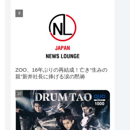
ZOO、16年ぶりの再結成！亡き“生みの
親”新井社長に捧げる涙の黙祷