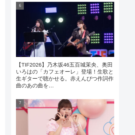
【TIF2026】乃木坂46五百城茉央、奥田
いろはの「カフェオーレ」登場！生歌と
生ギターで聴かせる。赤えんぴつ作詞作
曲のあの曲を…