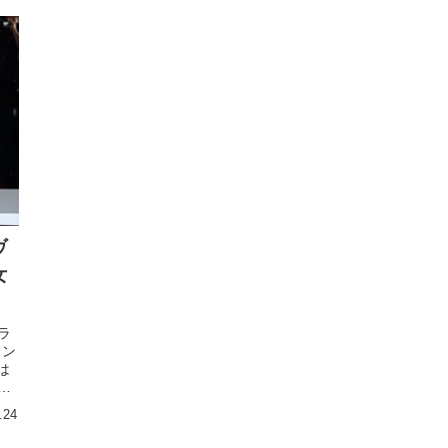
ヴ
女
ラ
カン
は
の
.24