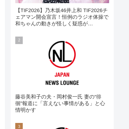
【TIF2026】乃木坂46井上和 TIF2026チ
ェアマン開会宣言！恒例のラジオ体操で
和ちゃんの動きが怪しく疑惑が…
藤谷美和子の夫・岡村俊一氏 妻の“徘
徊”報道に「言えない事情がある」と心
情明かす