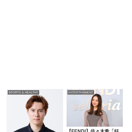
SPORTS & HEALTHY
ENTERTAINMENT
【FENDI】佐々木希「好