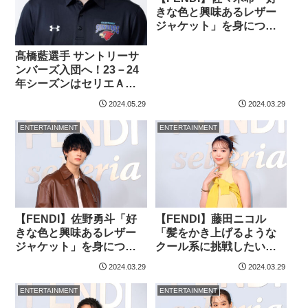
きな色と興味あるレザー
ジャケット」を身につけ
【ファッション詳報】
髙橋藍選手 サントリーサ
ンバーズ入団へ！23－24
年シーズンはセリエＡで
プレイしてチームの準優
2024.05.29
2024.03.29
勝に貢献
ENTERTAINMENT
ENTERTAINMENT
【FENDI】佐野勇斗「好
【FENDI】藤田ニコル
きな色と興味あるレザー
「髪をかき上げるような
ジャケット」を身につけ
クール系に挑戦したい」
【ファッション詳報】
【ファッション詳報】
2024.03.29
2024.03.29
ENTERTAINMENT
ENTERTAINMENT