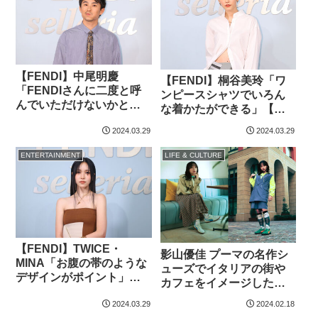
【FENDI】中尾明慶
【FENDI】桐谷美玲「ワ
「FENDIさんに二度と呼
ンピースシャツでいろん
んでいただけないかと」
な着かたができる」【フ
【ファッション詳報】
ァッション詳報】
2024.03.29
2024.03.29
ENTERTAINMENT
LIFE & CULTURE
【FENDI】TWICE・
影山優佳 プーマの名作シ
MINA「お腹の帯のような
ューズでイタリアの街や
デザインがポイント」
カフェをイメージしたビ
【ファッション詳報】
ジュアルとムービー
2024.03.29
2024.02.18