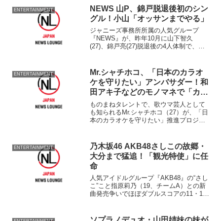
ー＆クイズ大会』を開催する。 こ...
NEWS 山P、錦戸脱退後初のシン
ENTERTAINMENT
グル！小山「オッサンまでやる」
ジャニーズ事務所所属の人気グループ
『NEWS』が、昨年10月に山下智久
(27)、錦戸亮(27)脱退後の4人体制で、初
めてシングルを発売することが12日、わ
かった。 1年8ヵ月ぶりのシングルのタ
イトルは「チャンカパーナ」。加藤シゲ
Mr.シャチホコ、「日本のカラオ
ENTERTAINMENT
アキ(24)...
ケを守りたい」アンバサダー！和
田アキ子などのモノマネで「カラ
オケ安心・安全」PR動画
ものまねタレントで、歌ウマ芸人として
も知られるMr.シャチホコ（27）が、「日
本のカラオケを守りたい」推進プロジェ
クトのアンバサダーに就任した。 同プ
ロジェクトは、コロナ禍でカラオケボッ
クスに対する誤ったマイナスイメージが
乃木坂46 AKB48さしこの故郷・
ENTERTAINMENT
増す中、カラオケ業...
大分まで猛追！「観光特使」に任
命
人気アイドルグループ『AKB48』の“さし
こ”こと指原莉乃（19、チームA）との新
曲発売争いでほぼダブルスコアの11・1万
枚を売り上げで制した公式ライバルグル
ープ『乃木坂46』が、さしこが故郷・大
分『観光大使』に就任したのに対し、大
ソプラノデュオ・山田姉妹の妹が