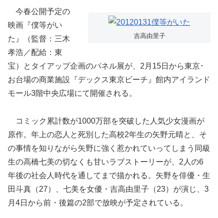
今春公開予定の
映画『僕等がい
吉高由里子
た』（監督：三木
孝浩／配給：東
宝）とタイアップ企画のパネル展が、2月15日から東京･
お台場の商業施設『デックス東京ビーチ』館内アイランド
モール3階中央広場にて開催される。
コミック累計数が1000万部を突破した人気少女漫画が
原作。年上の恋人と死別した高校2年生の矢野元晴と、そ
の事情を知りながら矢野に強く惹かれていってしまう同級
生の高橋七美の切なくも甘いラブストーリーが、2人の6
年後の社会人時代を通してまで描かれる。矢野を俳優・生
田斗真（27）、七美を女優・吉高由里子（23）が演じ、3
月4日から前・後篇の2部で放映が予定され
ている。