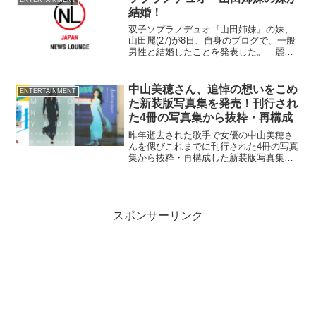
ENTERTAINMENT
分市から...
結婚！
双子ソプラノデュオ『山田姉妹』の妹、
山田麗(27)が8日、自身のブログで、一般
男性と結婚したことを発表した。 麗は
手書きの文面をブログに
中山美穂さん、追悼の想いをこめ
ENTERTAINMENT
た新装版写真集を発売！刊行され
た4冊の写真集から抜粋・再構成
昨年逝去された歌手で女優の中山美穂さ
んを偲びこれまでに刊行された4冊の写真
集から抜粋・再構成した新装版写真集
『FOREVER MIHO（仮）』を中山美穂
さんの誕生日である2026年3月1日にワニ
ブックスより刊行される。
スポンサーリンク