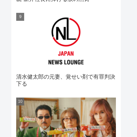
清水健太郎の元妻、覚せい剤で有罪判決
下る