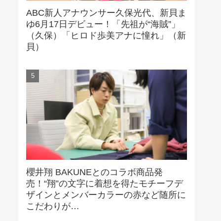
ABC新人アナウンサー久保光代、新貝ま
ゆ6月17日デビュー！「先祖が“海賊”」
（久保）「ヒロド歩美アナに憧れ」（新
貝）
櫻井翔 BAKUNEとのコラボ商品発
売！“翔”の文字に着想を得たモチーフデ
ザインとメンバーカラーの赤など随所に
こだわりが…