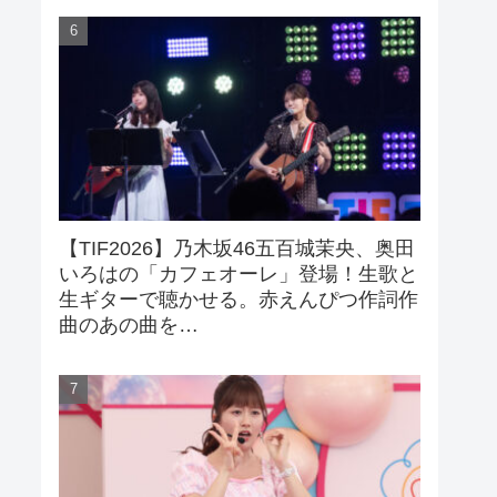
【TIF2026】乃木坂46五百城茉央、奥田
いろはの「カフェオーレ」登場！生歌と
生ギターで聴かせる。赤えんぴつ作詞作
曲のあの曲を…