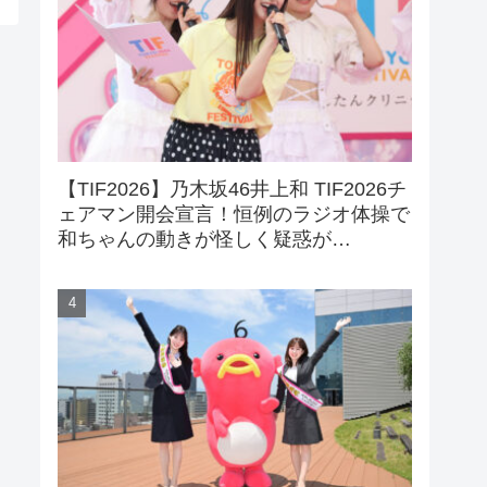
【TIF2026】乃木坂46井上和 TIF2026チ
ェアマン開会宣言！恒例のラジオ体操で
和ちゃんの動きが怪しく疑惑が…