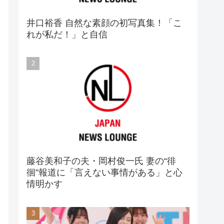
井口裕香 自然な素顔の初写真集！「こ
れが私だ！」と自信
藤谷美和子の夫・岡村俊一氏 妻の“徘
徊”報道に「言えない事情がある」と心
情明かす