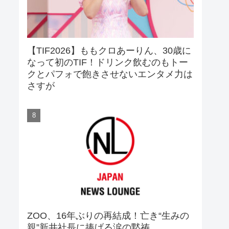
【TIF2026】ももクロあーりん、30歳に
なって初のTIF！ドリンク飲むのもトー
クとパフォで飽きさせないエンタメ力は
さすが
ZOO、16年ぶりの再結成！亡き“生みの
親”新井社長に捧げる涙の黙祷