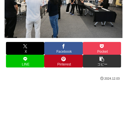
X
Facebook
Pocket
LINE
Pinterest
コピー
2024.12.03