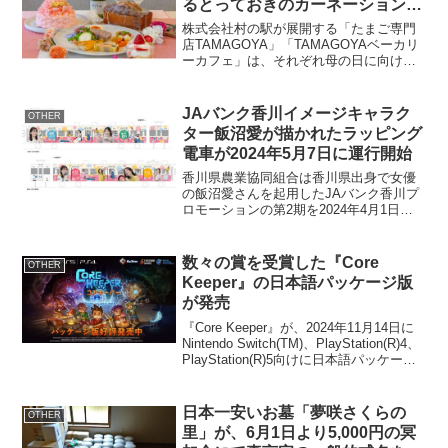
るとっておきのカーネーションケ
ーキが登場 さらにTAMAGOYA
株式会社村の駅が展開する「たまご専門
ベーカリーカフェより地元野菜中
店TAMAGOYA」「TAMAGOYAベーカリ
ーカフェ」は、それぞれ母の日に向けた
心のデリ母の日オードブル 予約
オリジナルの商品を期間限定で販売しま
スタート
す。「たまご専門店TAMAGOYA」から
は、まるでカーネーションのような「母
JAバンク香川イメージキャラク
OTHER
の日カーネ...
ター飯沼愛が描かれたラッピング
電車が2024年5月7日に運行開始
香川県農業協同組合は香川県出身で女優
の飯沼愛さんを起用したJAバンク香川プ
ロモーションの第2期を2024年4月1日か
らスタート。広くプロモーションを知っ
ていただくために5月7日よりことでん琴
平線にてJAバンク香川イメージキャラク
数々の賞を受賞した『Core
OTHER
ター飯沼愛と...
Keeper』の日本語パッケージ版
が発売
『Core Keeper』が、2024年11月14日に
Nintendo Switch(TM)、PlayStation(R)4、
PlayStation(R)5向けに日本語パッケージ
版を発売しました。概要タイトル: Core
Keeper対応機...
日本一安いお墓「夢咲さくらの
OTHER
里」が、6月1日より5,000円の冥