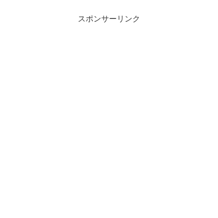
たに再スタートをさせて頂きます酒井法
子です。どうぞよろ...
スポンサーリンク