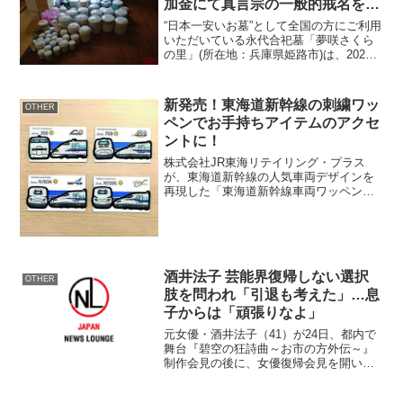
加金にて真言宗の一般的戒名を授
与
“日本一安いお墓”として全国の方にご利用
いただいている永代合祀墓「夢咲さくら
の里」(所在地：兵庫県姫路市)は、2024
年6月1日より納骨希望者の方々に真言宗
の一般的戒名○○○○信士(男性の場合)・
○○○○信女(女性の場合)の戒名を5,000...
新発売！東海道新幹線の刺繍ワッ
OTHER
ペンでお手持ちアイテムのアクセ
ントに！
株式会社JR東海リテイリング・プラス
が、東海道新幹線の人気車両デザインを
再現した「東海道新幹線車両ワッペン」
を発売。300系、700系、N700A、N700S
のデザインを2枚セットで、通園バッグや
お洋服のアクセントに最適です。お子様
のアイテ...
酒井法子 芸能界復帰しない選択
OTHER
肢を問われ「引退も考えた」…息
子からは「頑張りなよ」
元女優・酒井法子（41）が24日、都内で
舞台『碧空の狂詩曲～お市の方外伝～』
制作会見の後に、女優復帰会見を開い
た。 制作発表会見後の女優復帰会見の
第一声は、「こんにち11月24日より、新