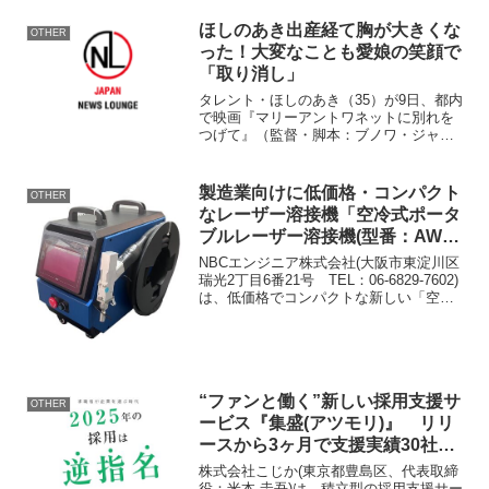
ほしのあき出産経て胸が大きくな
OTHER
った！大変なことも愛娘の笑顔で
「取り消し」
タレント・ほしのあき（35）が9日、都内
で映画『マリーアントワネットに別れを
つげて』（監督・脚本：ブノワ・ジャコ
ー／配給：GAGA）公開記念トークショ
ー付き試写会に登場した。 没後200年を
経たいまでも世界中の女性達の憧れの的
製造業向けに低価格・コンパクト
OTHER
として絶大な人...
なレーザー溶接機「空冷式ポータ
ブルレーザー溶接機(型番：AW-
700W)」販売開始
NBCエンジニア株式会社(大阪市東淀川区
瑞光2丁目6番21号 TEL：06-6829-7602)
は、低価格でコンパクトな新しい「空冷
式ポータブルレーザー溶接機(型番：AW-
700W)」を2024年8月23日より全国販売を
開始しました。NBC...
“ファンと働く”新しい採用支援サ
OTHER
ービス『集盛(アツモリ)』 リリ
ースから3ヶ月で支援実績30社突
破
株式会社こじか(東京都豊島区、代表取締
役：米本 圭吾)は、積立型の採用支援サー