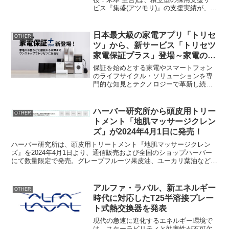
ビス『集盛(アツモリ)』の支援実績が、
2024年4月の公式リリースから3ヶ月で30
社を突破したことをお知らせします。
『集盛(アツモリ)』は、「ファンと働く」
日本最大級の家電アプリ「トリセ
OTHER
という...
ツ」から、新サービス「トリセツ
家電保証プラス」登場～家電の困
りごとや故障にワンストップで対
保証を始めとする家電やスマートフォン
応し、家電生活DXを促進～
のライフサイクル・ソリューションを専
門的な知見とテクノロジーで革新し続け
ているAssurant Japan株式会社(本社：東
京都千代田区、代表取締役社長：藤本 潤
一)は、家電アプリとしては日本最大級の
ハーバー研究所から頭皮用トリー
OTHER
ダウ...
トメント「地肌マッサージクレン
ズ」が2024年4月1日に発売！
ハーバー研究所は、頭皮用トリートメント『地肌マッサージクレン
ズ』を2024年4月1日より、通信販売および全国のショップハーバー
にて数量限定で発売。グレープフルーツ果皮油、ユーカリ葉油などを
ブレンドした、シトラスハーブの香りですっきりリフレッ...
アルファ・ラバル、新エネルギー
OTHER
時代に対応したT25半溶接プレー
ト式熱交換器を発表
現代の急速に進化するエネルギー環境で
は、スケーラビリティと効率性が不可欠