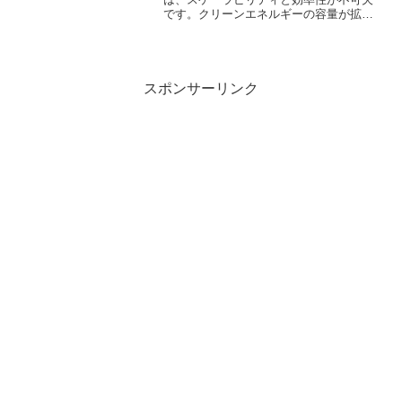
です。クリーンエネルギーの容量が拡大
する中、持続可能な進展を支えるために
は、エネルギー効率を最大化するソリュ
ーションが求められています。熱交換技
術のグローバルリーダーで...
スポンサーリンク