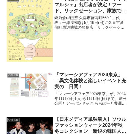
は、水セキュ...
マルシェ」出店者が決定！フー
ド、リラクゼーション、家族で楽
しめるワークショップが大集合
郷乃倉(埼玉県久喜市菖蒲町569-1、代
表：平澤 栄樹)は5月19日(日)に久喜市菖
蒲町周辺地域の飲食店、リラクゼーショ
ン、ワークショップが集まるイベント
『フラリマルシェ』を開催します。この
度、出展者が決定いたしましたのでお知
らせいたします...
「マレーシアフェア2024東京」
OTHER
―異文化体験と楽しいイベント充
実の二日間！
「マレーシアフェア2024東京」が、2024
年11月2日(土)から11月3日(日)まで、豊洲
公園とアーバンドック ららぽーと豊洲で
開催されます。イベント概要イベント
名：マレーシアフェア2024東京開催日
時：2024年11月2日(土)、3日(...
【日本メディア単独潜入】ソウル
OTHER
ファッションウィーク2024年秋
冬コレクション 新鋭の韓国人デ