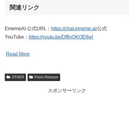
関連リンク
EmemeAI 公式URL：
https://chat.ememe.ai/
公式
YouTube：
https://youtu.be/Df8vQKQE6wI
Read More
OTHER
Press Release
スポンサーリンク