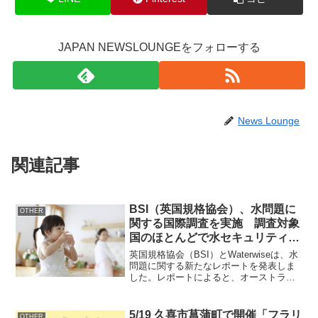
JAPAN NEWSLOUNGEをフォローする
News Lounge
関連記事
BSI（英国規格協会）、水問題に
OTHER
関する国際調査を実施 調査対象
国のほとんどで水セキュリティに
進展が見られず、危機に対する備
英国規格協会（BSI）とWaterwiseは、水
えができていないことが判明 国
問題に関する新たなレポートを発表しま
した。レポートによると、オーストラリ
民の理解と状況を好転させるため
ア、中国、インド、日本、アメリカ、イ
の行動に乖離
ギリス、フランス、ドイツ、オランダの
対象国9ヵ国の内、中国、インド、米国
5/19 久喜市菖蒲町で開催「フラリ
OTHER