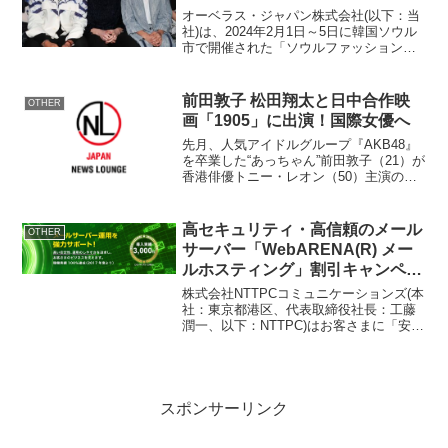
ザイナーズブランドがついに日本
オーベラス・ジャパン株式会社(以下：当
上陸！
社)は、2024年2月1日～5日に韓国ソウル
市で開催された「ソウルファッションウ
ィーク 2024年秋冬コレクション」にて潜
入取材をいたしました。「ソウルファッ
ションウィーク」のブランドはほぼ全て
前田敦子 松田翔太と日中合作映
OTHER
が日本未...
画「1905」に出演！国際女優へ
先月、人気アイドルグループ『AKB48』
を卒業した“あっちゃん”前田敦子（21）が
香港俳優トニー・レオン（50）主演の日
中合作映画『1905』（監督：黒沢清）に
出演することが9日、分かった。 レオン
にとって初の日本映画となる本作は、
高セキュリティ・高信頼のメール
OTHER
1905...
サーバー「WebARENA(R) メー
ルホスティング」割引キャンペー
ン実施
株式会社NTTPCコミュニケーションズ(本
社：東京都港区、代表取締役社長：工藤
潤一、以下：NTTPC)はお客さまに「安
心・快適」なメールサーバーを提供する
「WebARENA(R) メールホスティング」
にて、導入実績が3,000件を突破した...
スポンサーリンク