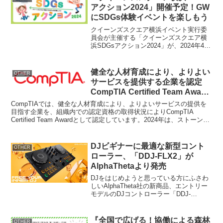
アクション2024」開催予定！GW
にSDGs体験イベントを楽しもう
クイーンズスクエア横浜イベント実行委
員会が主催する「クイーンズスクエア横
浜SDGsアクション2024」が、2024年4月
27日（土）と4月28日（日）に開催されま
す。このイベントでは、SDGsをテーマに
したワークショップやマルシェが展開さ
健全な人材育成により、よりよい
OTHER
れ...
サービスを提供する企業を認定
CompTIA Certified Team Award
受賞企業を発表
CompTIAでは、健全な人材育成により、よりよいサービスの提供を
目指す企業を、組織内での認定資格の取得状況によりCompTIA
Certified Team Awardとして認定しています。2024年は、ストーンビ
ートセキュリティ株式会社...
DJビギナーに最適な新型コント
OTHER
ローラー、「DDJ-FLX2」が
AlphaThetaより発売
DJをはじめようと思っている方にふさわ
しいAlphaTheta社の新商品、エントリー
モデルのDJコントローラー「DDJ-
FLX2」が、2024年11月22日から入手可能
になります。概要商品名：コンパクト
2ch DJコントローラー型番：DD...
『全国で広げる！協働による森林
OTHER