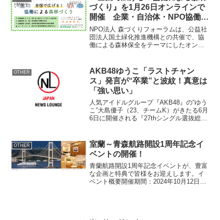
づくり』を1月26日オンラインで
開催 企業・自治体・NPO協働に
よる森林保全事例を紹介
NPO法人 森づくりフォーラムは、公益社
団法人国土緑化推進機構との共催で、協
働による森林保全をテーマにしたオンラ
インイベント『全国で広げる！協働によ
る森林づくり』を2024年1月26日(金)に開
催いたします。近年はSDGsに加え、
AKB48ゆうこ「ラストチャン
OTHER
2030年...
ス」発言が“卒業”と波紋！真意は
「強い思い」
人気アイドルグループ『AKB48』の“ゆう
こ”大島優子（23、チームK）がきたる6月
6日に開催される『27thシングル選抜総選
挙』に向け動画を通じたメッセージで
「ラストチャンス」と発したことが意味
深だとして話題になっている。 ゆうこ
室蘭～青森航路開設1周年記念イ
OTHER
は動画で...
ベントの開催！
青蘭航路開設1周年記念イベントが、豊富
な企画と特典で皆様をお迎えします。イ
ベント概要開催期間：2024年10月12日
(土)～11月30日(土)開催航路：室蘭～青森
航路（ブルーマーメイド船内）対象者：
ブルーマーメイド乗船者記念イベントと
特別企...