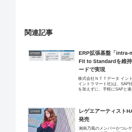
関連記事
ERP拡張基盤「intra-m
OTHER
Fit to Stand
ードで実現
株式会社ＮＴＴデータ イン
イントラマート社)は、SAP
を加えずに、手軽にSAPと連
レゲエアーティストHAN
OTHER
発売
湘南乃風のメンバーかつレゲエD