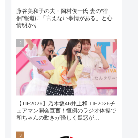
藤谷美和子の夫・岡村俊一氏 妻の“徘
徊”報道に「言えない事情がある」と心
情明かす
【TIF2026】乃木坂46井上和 TIF2026チ
ェアマン開会宣言！恒例のラジオ体操で
和ちゃんの動きが怪しく疑惑が…