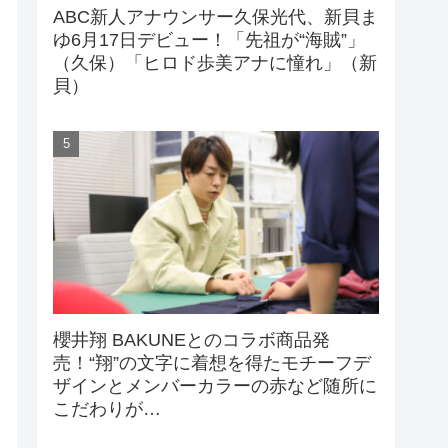
ABC新人アナウンサー久保光代、新貝ま
ゆ6月17日デビュー！「先祖が“海賊”」
（久保）「ヒロド歩美アナに憧れ」（新
貝）
櫻井翔 BAKUNEとのコラボ商品発
売！“翔”の文字に着想を得たモチーフデ
ザインとメンバーカラーの赤など随所に
こだわりが…