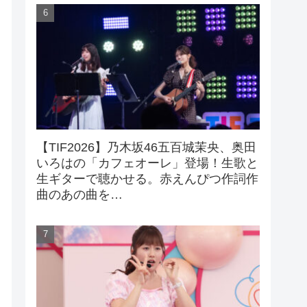
【TIF2026】乃木坂46五百城茉央、奥田
いろはの「カフェオーレ」登場！生歌と
生ギターで聴かせる。赤えんぴつ作詞作
曲のあの曲を…