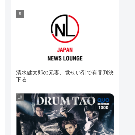
清水健太郎の元妻、覚せい剤で有罪判決
下る