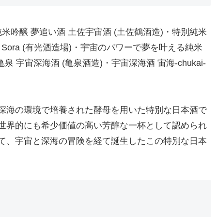
純米吟醸 夢追い酒 土佐宇宙酒 (土佐鶴酒造)・特別純米
 no Sora (有光酒造場)・宇宙のパワーで夢を叶える純米
亀泉 宇宙深海酒 (亀泉酒造)・宇宙深海酒 宙海-chukai-
深海の環境で培養された酵母を用いた特別な日本酒で
世界的にも希少価値の高い芳醇な一杯として認められ
て、宇宙と深海の冒険を経て誕生したこの特別な日本