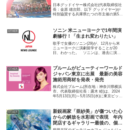
日本グッドイヤー株式会社(代表取締役社
長：金原 雄次郎、以下 グッドイヤー)が
特別協賛する兵庫県たつの市主催の第52
回「たつの市 梅と潮の香マラソン大会」
が、2024年1月28日(日)に開催されまし
た。グッドイヤーは2017年の第45回大
ソニン 米ニューヨークで1年間演
OTHER
会...
劇修行！「生まれ変わりたい」
歌手で女優のソニン(29)が、12月から米
ニューヨークに演劇留学することが20
日、わかった。 ソニンは、過去に演出
家・野田秀樹(56)や、狂言師・野村萬斎
(46)らも利用した文化庁の新進芸術家海外
研修制度に合格。00年に『EE JUMP』
ブルームがビューティーワールド
OTHER
と...
ジャパン東京に出展 最新の美容
施術用商材を発表・発売
株式会社ブルーム(所在地：神奈川県横浜
市、代表取締役社長：露木 睦)は、2024
年5月13日(月)～5月15日(水)に東京ビッグ
サイトで開催される「ビューティーワー
ルドジャパン東京」に出展いたします。
ビューティーワールドジャパン東京＜ビ
新鋭画家「亜紗美」が傷ついた心
OTHER
ュー...
からの解放を水彩画で表現 年内
閉店するギャラリー最後の、個展
開催(11月1日より)
世田谷区のギャラリーカフェ ジョルジュ