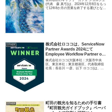
(代表 森 真弓)は、2024年12月8日をもっ
て12年8か月の営業を終了する運びとなり
ました。これまで延べ500名以上のグルー
プ展や個展、イベントを開催してまいり
ましたが、最後の展示は2024年11月...
株式会社ロココは、ServiceNow
OTHER
Partner Awards 2024にて
Employee Workflow Partner of
the Yearを受賞しました！
株式会社ロココ(大阪本社：大阪市中央
区、東京本社：東京都港区、代表取締役
社長：長谷川 一彦、以下 ロココ)は、
2024 ServiceNow Employee Workflow
Partner of the Year for the Jap...
町田の観光を知るための手引書
OTHER
『町田観光ガイドブック』ペーパ