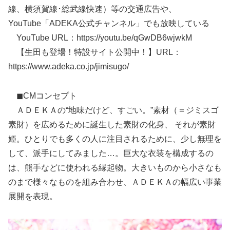
線、横須賀線･総武線快速）等の交通広告や、
YouTube「ADEKA公式チャンネル」でも放映している
YouTube URL：https://youtu.be/qGwDB6wjwkM
【生田も登場！特設サイト公開中！】URL：
https://www.adeka.co.jp/jimisugo/
◼CMコンセプト
ＡＤＥＫＡの“地味だけど、すごい。”素材（＝ジミスゴ
素財）を広めるために誕生した素財の化身、 それが素財
姫。ひとりでも多くの人に注目されるために、少し無理を
して、派手にしてみました…。巨大な衣装を構成するの
は、熊手などに使われる縁起物。大きいものから小さなも
のまで様々なものを組み合わせ、ＡＤＥＫＡの幅広い事業
展開を表現。