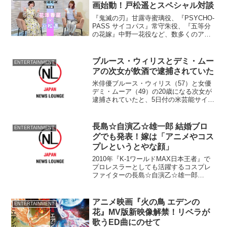
画始動！戸松遥とスペシャル対談
『鬼滅の刃』甘露寺蜜璃役、『PSYCHO-
PASS サイコパス』常守朱役、『五等分
の花嫁』中野一花役など、数多くのアニ
メ作品に出演する、声優・花澤香菜の声
優デビュー20周年特別企画が始動。
ブルース・ウィリスとデミ・ムー
ENTERTAINMENT
アの次女が飲酒で逮捕されていた
米俳優ブルース・ウィリス（57）と女優
デミ・ムーア（49）の20歳になる次女が
逮捕されていたと、5日付の米芸能サイト
『TMZ』が報じている。 同サイトによ
ると、ニューヨークの地下鉄の駅でビー
ルを飲み、公共の場での飲酒と未成年者
長島☆自演乙☆雄一郎 結婚ブロ
ENTERTAINMENT
飲酒、偽の身分...
グでも発表！嫁は「アニメやコス
プレというとやな顔」
2010年『K-1ワールドMAX日本王者』で
プロレスラーとしても活躍するコスプレ
ファイターの長島☆自演乙☆雄一郎
（28）が結婚したことを2日付の自身のオ
フィシャルブログで報告した。 同日、
埼玉・鷲宮神社内のコスプレイベントで
アニメ映画『火の鳥 エデンの
ENTERTAINMENT
発表した長島が、...
花』MV版新映像解禁！リベラが
歌うED曲にのせて