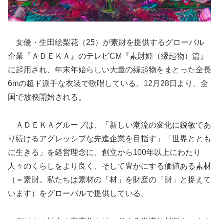
女優・生田絵梨花（25）が素財を提供するグローバル
企業『ＡＤＥＫＡ』のテレビCM『素財姫（縁起物）篇』
に起用され、年末年始らしい大量の縁起物をまとった全長
6mの超ド派手な衣装で歌唱している。12月28日より、全
国で放映開始される。
ＡＤＥＫＡグループは、「新しい潮流の変化に鋭敏であ
り続けるアグレッシブな先進企業を目指す」「世界ととも
に生きる」を経営理念に、創立から100年以上にわたり
人々のくらしをより良く、そして豊かにする価値ある素材
（＝素財。私たちは素材の「材」を財産の「財」と捉えて
います）をグローバルで提供している。