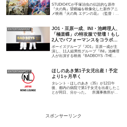
STUDIO4℃が手塚治虫の伝説的な原作
『火の鳥』望郷編を映像化した新作アニ
メ映画『火の鳥 エデンの花』（監督：西
見祥示郎／配給：ハピネットファント
ム・スタジオ）のリベラが歌うエンディ
ングテーマ曲『永遠の絆』にのせたMV版
JO1・豆原一成、INI・池﨑理人、
ENTERTAINMENT
新映像が解禁された...
「極楽蝶」の特攻服で登壇！もし
2人でパフォーマンスをコラボす
るなら…
ボーイズグループ『JO1』豆原一成が主
演し、11人組男性グループ『INI』池﨑理
人が出演する映画『BADBOYS -THE
MOVIE-』（監督：⻄川達郎／配給：東
映）の⼤ヒット御礼舞台挨拶が15日大
阪・大阪ステーションシティシネマで行
ほしのあき第1子女児出産！予定
ENTERTAINMENT
われた。豆原と池﨑が登壇した。
より1ヶ月早く
タレント・ほしのあき（35）が12日午
後、都内の病院で第1子女児を出産したこ
とが同日、分かった。 所属事務所が
FAXで、「所属のほしのあきが、本日無
事に女の子を出産いたしましたことをご
報告させて頂きます」と
スポンサーリンク