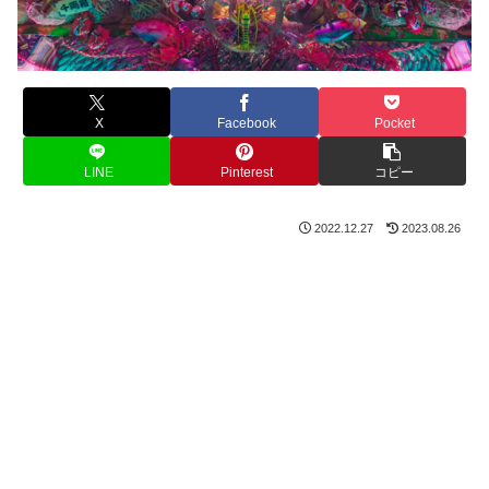
X
Facebook
Pocket
LINE
Pinterest
コピー
2022.12.27
2023.08.26