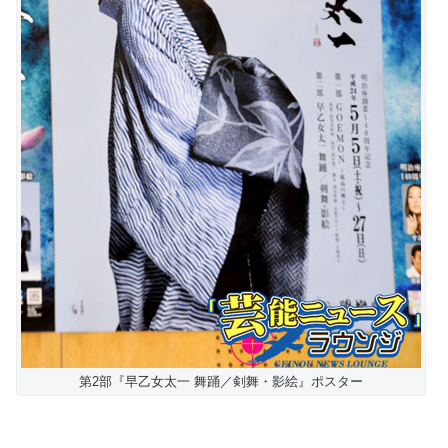
第2部『早乙女太一 舞踊／剣舞・影絵』ポスター