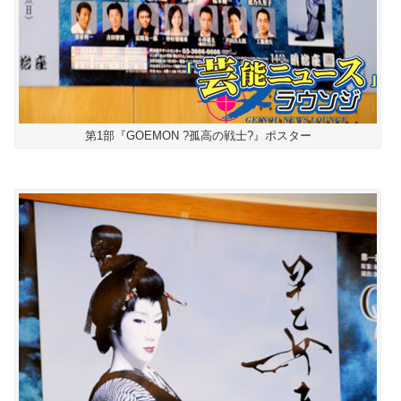
第1部『GOEMON ?孤高の戦士?』ポスター