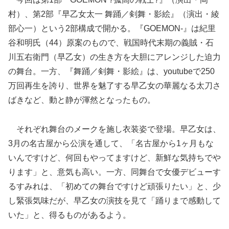
村）、第2部『早乙女太一 舞踊／剣舞・影絵』（演出・綾
部心一）という2部構成で開かる。『GOEMON-』は紀里
谷和明氏（44）原案のもので、戦国時代末期の義賊・石
川五右衛門（早乙女）の生き方を大胆にアレンジした迫力
の舞台。一方、『舞踊／剣舞・影絵』は、youtubeで250
万回再生を誇り、世界を魅了する早乙女の華麗なる太刀さ
ばきなど、動と静が渾然となったもの。
それぞれ舞台のメークを施し衣装姿
で登場。早乙女は、
3月の名古屋から公演を通して、「名古屋から1ヶ月もな
いんですけど、何回もやってますけど、新鮮な気持ちでや
ります」と、意気も高い。一方、同舞台で女優デビューす
るすみれは、「初めての舞台ですけど頑張りたい」と、少
し緊張気味だが、早乙女の演技を見て「踊りまで感動して
いた」と、得るものがあるよう。