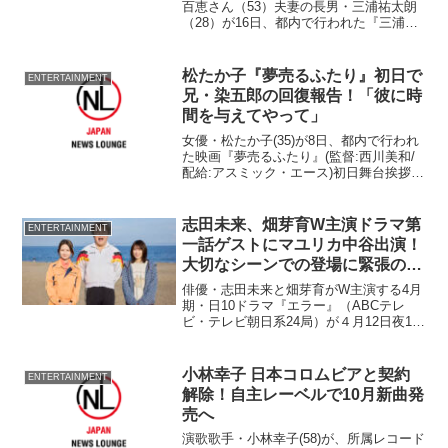
百恵さん（53）夫妻の長男・三浦祐太朗
（28）が16日、都内で行われた『三浦祐
太朗』ソロデビュー＆舞台『旅立ち?足寄
より?』(演出:稲垣雅之)合同記者会見に出
席した。 同舞台は、フォークシンガ
松たか子『夢売るふたり』初日で
ENTERTAINMENT
ー・松...
兄・染五郎の回復報告！「彼に時
間を与えてやって」
女優・松たか子(35)が8日、都内で行われ
た映画『夢売るふたり』(監督:西川美和/
配給:アスミック・エース)初日舞台挨拶
に、俳優・阿部サダヲ(42)、女優・田中麗
奈(32)、木村多江(41)、鈴木砂羽(39)、江
原由夏(27)、落語家でタレ...
志田未来、畑芽育W主演ドラマ第
ENTERTAINMENT
一話ゲストにマユリカ中谷出演！
大切なシーンでの登場に緊張のあ
まり…?!
俳優・志田未来と畑芽育がW主演する4月
期・日10ドラマ『エラー』（ABCテレ
ビ・テレビ朝日系24局）が４月12日夜10
時15分から放送される。第1話ゲストに主
演の2人と親交のあるマユリカ中谷が登
場。大切なシーンで緊張のあまり...?!相
小林幸子 日本コロムビアと契約
ENTERTAINMENT
方・阪本もドラマ後半に…。
解除！自主レーベルで10月新曲発
売へ
演歌歌手・小林幸子(58)が、所属レコード