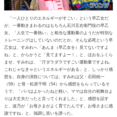
「一人ひとりのエネルギーがすごい」という早乙女だ
が、一番動きまわるのはもちろん石川五右衛門役の早乙
女。「人生で一番熱い」と相当な運動量のようだが特別な
トレーニングはしていないのだとか。そんな必死という早
乙女は、すみれへ「あんま（早乙女を）見てないですよ
ね」と、からかうと「見てますよー！」と、ほおをふくら
ませ、すみれは、「汗ダラダラですごい運動量ですよね。
これじゃなきゃというエネルギーがある」と、しっかり感
想を。自身の演技については、すみれは父・石田純一
（58）と母・松原千明（54）から感想をもらっているそ
うで、「パパはよかったねと軽い。ママは自分の初舞台よ
りは大丈夫だったと言ってくれました」と、感想を話す
と、波乃が「お母さまがよく育てたんです。お母さまに感
謝ですね」と、強調し笑いを誘った。