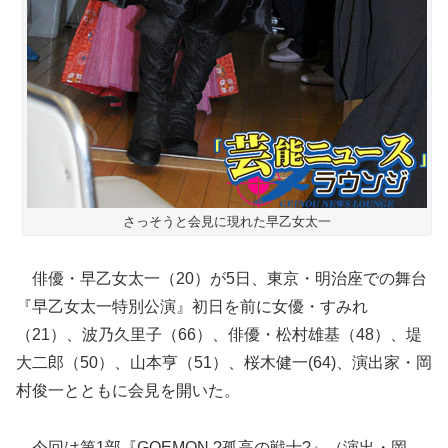
さっそうと会見に現れた早乙女太一
俳優・早乙女太一（20）が5日、東京・明治座での舞台
『早乙女太一特別公演』初日を前に女優・すみれ
（21）、波乃久里子（66）、俳優・松村雄基（48）、堤
大二郎（50）、山本亨（51）、桜木健一(64)、演出家・岡
村俊一とともに会見を開いた。
今回は第1部『GOEMON ?孤高の戦士?』（演出・岡