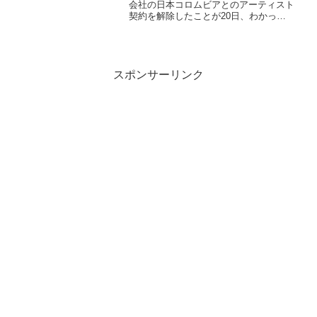
会社の日本コロムビアとのアーティスト
契約を解除したことが20日、わかっ
た。 小林の個人事務所『幸子プロモー
ション』から、関根社長と専務取締役の
女性が4月4日付で解任されてから、新曲
「絆坂」の発売が未...
スポンサーリンク