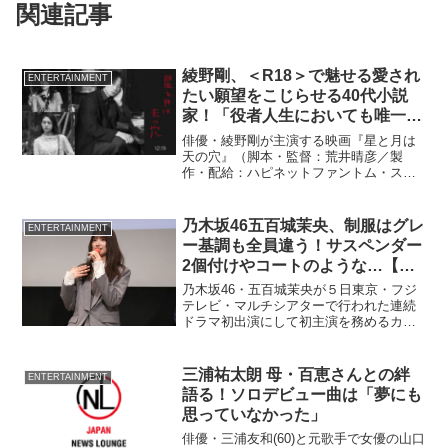
関連記事
綾野剛、＜R18＞で魅せる愛され
ENTERTAINMENT
たい願望をこじらせる40代小説
家！「役者人生においても唯一無
二の体験で…」
俳優・綾野剛が主演する映画『星と月は
天の穴』（脚本・監督：荒井晴彦／製
作・配給：ハピネットファントム・スタ
ジオ）のメインビジュアルが解禁され
た。また、キャスト・監督からのコメン
トも到着。12月19日よりテアトル新宿ほ
乃木坂46五百城茉央、制服はグレ
ENTERTAINMENT
かにて全国ロードショー。
ー基調も全員違う！サスペンダー
2個付けやコートのような…【見
直しポイント】
乃木坂46・五百城茉央が５日東京・フジ
テレビ・マルチシアターで行われた連続
ドラマ初出演にして初主演を務めるカン
テレ×FOD新ドラマ『MADDER（マダ
ー）その事件、ワタシが犯人です』の1話
先行上映＆完成発表トークショーに登壇
三浦祐太朗 母・百恵さんとの絆
ENTERTAINMENT
した。
語る！ソロデビュー曲は「夢にも
思っていなかった」
俳優・三浦友和(60)と元歌手で女優の山口