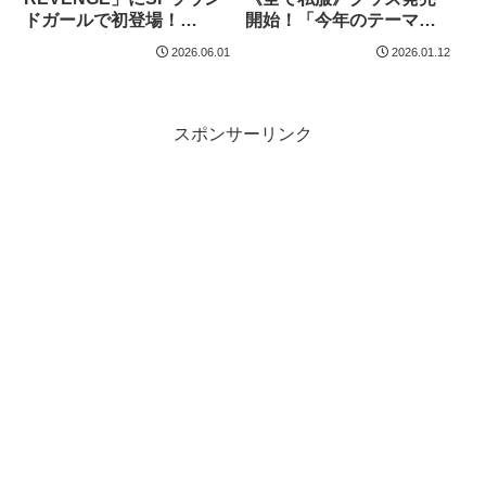
ドガールで初登場！
開始！「今年のテーマ
「（自己採点は）8000点
は“スニーカー”縛り！」
2026.06.01
2026.01.12
です。麻雀でいう満貫で
100足以上から13足セレク
すね」
ト
スポンサーリンク