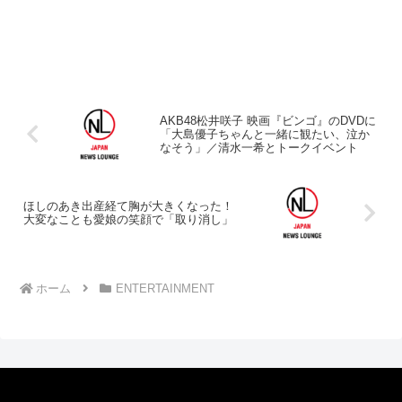
AKB48松井咲子 映画『ビンゴ』のDVDに
「大島優子ちゃんと一緒に観たい、泣か
なそう」／清水一希とトークイベント
ほしのあき出産経て胸が大きくなった！
大変なことも愛娘の笑顔で「取り消し」
ホーム
ENTERTAINMENT