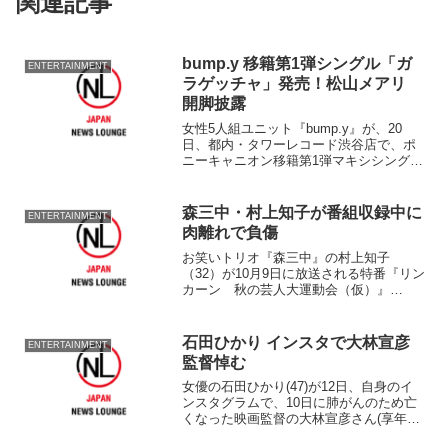
関連記事
bump.y 移籍第1弾シングル「ガ
ENTERTAINMENT
ラゲッチャ」発売！松山メアリ
開脚披露
女性5人組ユニット『bump.y』が、20
日、都内・タワーレコード渋谷店で、ポ
ニーキャニオン移籍第1弾マキシシングル
「ガラゲッチャ～GOTTA GECHA～」発
売記念会見を行った。 女優としても活
躍する桜庭ななみ(19)、松山メアリ(20)...
森三中・村上知子が番組収録中に
ENTERTAINMENT
肉離れで負傷
お笑いトリオ『森三中』の村上知子
（32）が10月9日に放送される特番『リン
カーン 秋の芸人大運動会（仮）』
（TBS系）の収録中に右足を負傷したこ
とが16日、分かった。 15日に茨城・常
総市のグラウンドで行われた収録で、村
石田ひかり インスタで大林宣彦
ENTERTAINMENT
上は台に飛び移る『芸...
監督悼む
女優の石田ひかり(47)が12日、自身のイ
ンスタグラムで、10日に肺がんのため亡
くなった映画監督の大林宣彦さん(享年82)
へ惜別の言葉を述べた。 石田は大林作