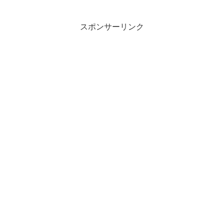
いつもの青デニムのジーンズ姿ではな
く、上下真っ赤な半袖短パンジーンズに
サンタ帽でクリスマスス...
スポンサーリンク