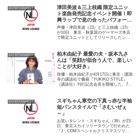
品の『ふたり』(91年)で
津田美波＆三上枝織 限定ユニッ
ENTERTAINMENT
ト楽曲発売記念イベント開催！即
興ラップで息の合ったパフォーマ
ンス
声優・津田美波（23）と三上枝織（23）
が10日、東京・秋葉原のゲーマーズ本店
で限定ユニットとしてリリースしたシン
グル『ボーダーライン／モノローグ』
（タワーレコード株式会社）発売記念イ
ベントを開催し、同日計3回のイベントで
柏木由紀子 最愛の夫・坂本九さ
ENTERTAINMENT
約200人が集結し...
んは「笑顔が似合う人で、楽しい
ことが大好き」
俳優・柏木由紀子が4月17日に東京・護国
寺の講談社で書籍『YUKIKO STYLE』
（講談社）刊行記念会見を開催した。77
歳でもはつらつと生きる柏木の「若々し
さを保てる理由は？」「美しさの秘訣
は？」「美容法は？」などを深堀りした
スギちゃん寒空の下真っ赤な半袖
ENTERTAINMENT
作品。
短パンスタイルで「さむいぜぇ
～」
お笑いタレント・スギちゃん（39）が23
日、東京スカイツリータウンで行われた
『J：COMスペシャルクリスマスツリ
ー』の点灯式に出席した。 この日は、