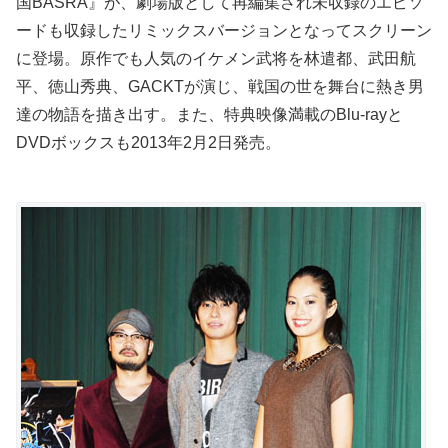
国BASRA』が、劇場版として再編集され未収録のエピソ
ードも収録したリミックスバージョンとなってスクリーン
に登場。原作でも人気のイケメン武将を林遣都、武田航
平、徳山秀典、GACKTが演じ、戦国の世を舞台に熱き男
達の物語を描き出す。また、特典映像満載のBlu-rayと
DVDボックスも2013年2月2日発売。