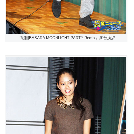
『戦国BASARA MOONLIGHT PARTY-Remix』舞台挨拶