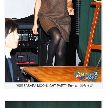
『戦国BASARA MOONLIGHT PARTY-Remix』舞台挨拶