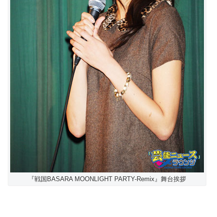
『戦国BASARA MOONLIGHT PARTY-Remix』舞台挨拶