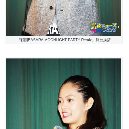
『戦国BASARA MOONLIGHT PARTY-Remix』舞台挨拶