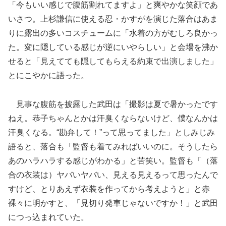
「今もいい感じで腹筋割れてますよ」と爽やかな笑顔であ
いさつ。上杉謙信に使える忍・かすがを演じた落合はあま
りに露出の多いコスチュームに「水着の方がむしろ良かっ
た。変に隠している感じが逆にいやらしい」と会場を沸か
せると「見えてても隠してもらえる約束で出演しました」
とにこやかに語った。
見事な腹筋を披露した武田は「撮影は夏で暑かったです
ねえ。恭子ちゃんとかは汗臭くならないけど、僕なんかは
汗臭くなる。“勘弁して！”って思ってました」としみじみ
語ると、落合も「監督も着てみればいいのに。そうしたら
あのハラハラする感じがわかる」と苦笑い。監督も「（落
合の衣装は）ヤバいヤバい、見える見えるって思ったんで
すけど、とりあえず衣装を作ってから考えようと」と赤
裸々に明かすと、「見切り発車じゃないですか！」と武田
につっ込まれていた。