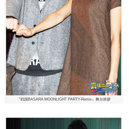
『戦国BASARA MOONLIGHT PARTY-Remix』舞台挨拶