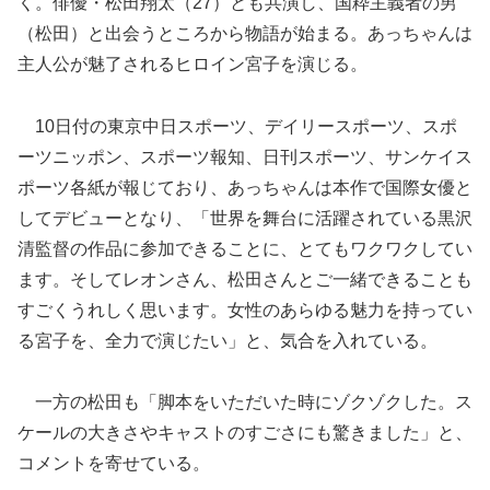
く。俳優・松田翔太（27）とも共演し、国粋主義者の男
（松田）と出会うところから物語が始まる。あっちゃんは
主人公が魅了されるヒロイン宮子を演じる。
10日付の東京中日スポーツ、デイリースポーツ、スポ
ーツニッポン、スポーツ報知、日刊スポーツ、サンケイス
ポーツ各紙が報じており、あっちゃんは本作で国際女優と
してデビューとなり、「世界を舞台に活躍されている黒沢
清監督の作品に参加できることに、とてもワクワクしてい
ます。そしてレオンさん、松田さんとご一緒できることも
すごくうれしく思います。女性のあらゆる魅力を持ってい
る宮子を、全力で演じたい」と、気合を入れている。
一方の松田も「脚本をいただいた時にゾクゾクした。ス
ケールの大きさやキャストのすごさにも驚きました」と、
コメントを寄せている。