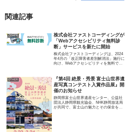
関連記事
株式会社ファストコーディングが
OTHER
「Webアクセシビリティ無料診
断」サービスを新たに開始
株式会社ファストコーディングは、2024
年4月の「改正障害者差別解消法」施行に
向け、Webアクセシビリティを無料で診
断するサービスを2024年3月1日より開始
しました。このサービスは、すべての人
が平等に情報を得られるよう、Webサイ
『第4回 絶景・秀景 富士山世界遺
OTHER
トのアク...
産写真コンテスト入賞作品展』開
催のお知らせ
静岡県富士山世界遺産センター、公益社
団法人静岡県観光協会、NHK静岡放送局
が共同で、富士山の魅力とその保全を目
的とした「第4回 絶景・秀景 富士山世界
遺産写真コンテスト」の入賞作品展を、
静岡県富士山世界遺産センターにて開催
します。コンテスト...