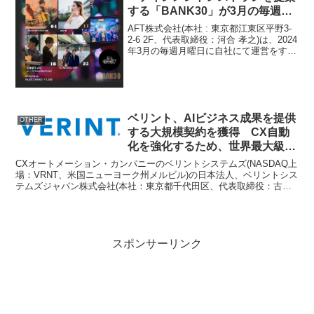
する「BANK30」が3月の毎週月
曜日に実施するディナーライブ
AFT株式会社(本社 : 東京都江東区平野3-
TALIKA JAPON
2-6 2F、代表取締役：河合 孝之)は、2024
年3月の毎週月曜日に自社にて運営をする
presents「MOMENT」のライン
エンターテインメントレストラン
ナップを発表
「BANK30」(東京都港区海岸1-10-45 ア
トレ竹芝 シアター棟 1F...
ベリント、AIビジネス成果を提供
OTHER
する大規模契約を獲得 CX自動
化を強化するため、世界最大級の
小売業者から数千万ドル規模のビ
CXオートメーション・カンパニーのベリントシステムズ(NASDAQ上
ジネスを受注
場：VRNT、米国ニューヨーク州メルビル)の日本法人、ベリントシス
テムズジャパン株式会社(本社：東京都千代田区、代表取締役：古賀
剛、以下 ベリント)は本日、世界最大級の小...
スポンサーリンク