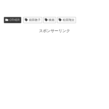
OTHER
前田敦子
映画
松田翔太
スポンサーリンク