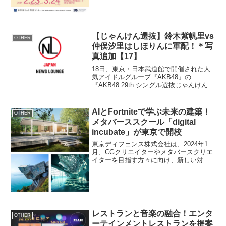
【じゃんけん選抜】鈴木紫帆里vs
OTHER
仲俣汐里はしほりんに軍配！＊写
真追加【17】
18日、東京・日本武道館で開催された人
気アイドルグループ『AKB48』の
『AKB48 29th シングル選抜じゃんけん大
会』Fブロック1回戦で“しほりん”鈴木紫
帆里（18、チームB）と“しおりん”仲俣汐
里（20、チーム4）が激突し、しほりん...
AIとFortniteで学ぶ未来の建築！
OTHER
メタバーススクール「digital
incubate」が東京で開校
東京ディフェンス株式会社は、2024年1
月、CGクリエイターやメタバースクリエ
イターを目指す方々に向け、新しい対面
式CGスクール「digital incubate」を東
京・大井町に開校します。概要名称：
digital incubate所在地...
レストランと音楽の融合！エンタ
OTHER
ーテインメントレストランを提案