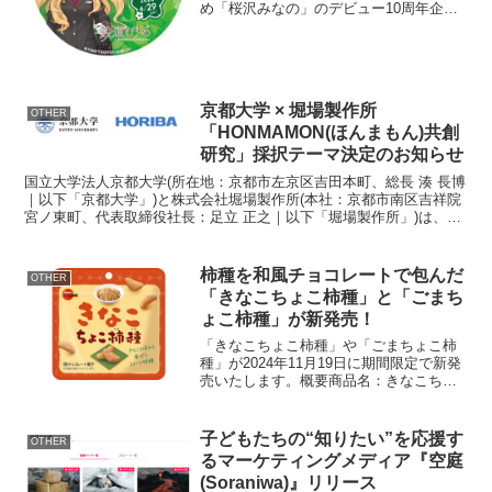
め「桜沢みなの」のデビュー10周年企画
の第2弾として、2024年6月29日(土)に
「SL桜沢みなのおでかけエクスプレス」
を運行します。SL車内限定カードの配布
や、...
京都大学 × 堀場製作所
OTHER
「HONMAMON(ほんまもん)共創
研究」採択テーマ決定のお知らせ
国立大学法人京都大学(所在地：京都市左京区吉田本町、総長 湊 長博
｜以下「京都大学」)と株式会社堀場製作所(本社：京都市南区吉祥院
宮ノ東町、代表取締役社長：足立 正之｜以下「堀場製作所」)は、包
括連携の取り組みとして推進する学内公募型共創研...
柿種を和風チョコレートで包んだ
OTHER
「きなこちょこ柿種」と「ごまち
ょこ柿種」が新発売！
「きなこちょこ柿種」や「ごまちょこ柿
種」が2024年11月19日に期間限定で新発
売いたします。概要商品名：きなこちょ
こ柿種、ごまちょこ柿種内容量：35g発売
日：2024年11月19日(火) 全国発売販売チ
ャネル(予定)：量販店、ドラッグスト...
子どもたちの“知りたい”を応援す
OTHER
るマーケティングメディア『空庭
(Soraniwa)』リリース