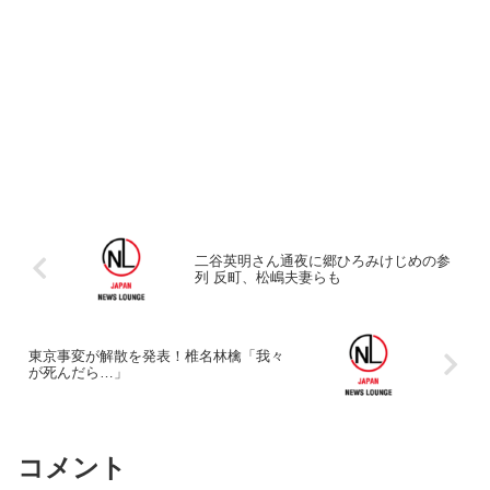
二谷英明さん通夜に郷ひろみけじめの参
列 反町、松嶋夫妻らも
東京事変が解散を発表！椎名林檎「我々
が死んだら…」
コメント