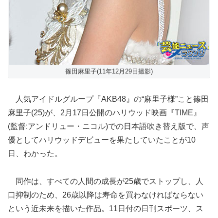
篠田麻里子(11年12月29日撮影)
人気アイドルグループ『AKB48』の“麻里子様”こと篠田
麻里子(25)が、2月17日公開のハリウッド映画『TIME』
(監督:アンドリュー・ニコル)での日本語吹き替え版で、声
優としてハリウッドデビューを果たしていたことが10
日、わかった。
同作は、すべての人間の成長が25歳でストップし、人
口抑制のため、26歳以降は寿命を買わなければならない
という近未来を
描いた作品。11日付の日刊スポーツ、ス