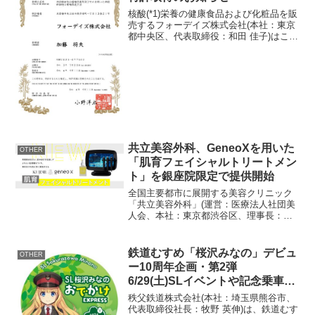
核酸(*1)栄養の健康食品および化粧品を販
売するフォーデイズ株式会社(本社：東京
都中央区、代表取締役：和田 佳子)はこの
度、「末端リン酸除去トリヌクレオチド
CCC」他、4種類の物質について物質特許
を取得しましたことをお知らせいたしま
す。【特...
共立美容外科、GeneoXを用いた
OTHER
「肌育フェイシャルトリートメン
ト」を銀座院限定で提供開始
全国主要都市に展開する美容クリニック
「共立美容外科」(運営：医療法人社団美
人会、本社：東京都渋谷区、理事長：久
次米 秋人)は、1台で「引き締め」「角質
除去」「酸素充足」「美容液浸透」が行
えるGeneoX(ジェネオエックス)を用いた
鉄道むすめ「桜沢みなの」デビュ
OTHER
「肌育フェ...
ー10周年企画・第2弾
6/29(土)SLイベントや記念乗車券
の先行販売も
秩父鉄道株式会社(本社：埼玉県熊谷市、
代表取締役社長：牧野 英伸)は、鉄道むす