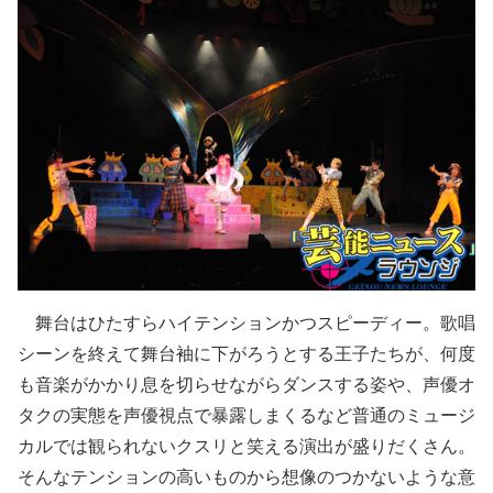
舞台はひたすらハイテンションかつスピーディー。歌唱
シーンを終えて舞台袖に下がろうとする王子たちが、何度
も音楽がかかり息を切らせながらダンスする姿や、声優オ
タクの実態を声優視点で暴露しまくるなど普通のミュージ
カルでは観られないクスリと笑える演出が盛りだくさん。
そんなテンションの高いものから想像のつかないような意