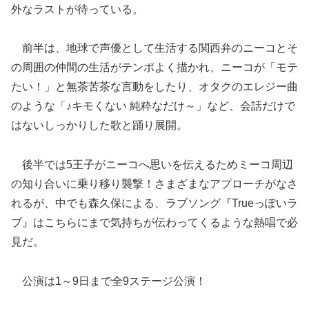
外なラストが待っている。
前半は、地球で声優として生活する関西弁のニーコとそ
の周囲の仲間の生活がテンポよく描かれ、ニーコが「モテ
たい！」と無茶苦茶な言動をしたり、オタクのエレジー曲
のような「♪キモくない 純粋なだけ～」など、会話だけで
はないしっかりした歌と踊り展開。
後半では5王子がニーコへ思いを伝えるためミーコ周辺
の知り合いに乗り移り襲撃！さまざまなアプローチがなさ
れるが、中でも森久保による、ラブソング『Trueっぽいラ
ブ』はこちらにまで気持ちが伝わってくるような熱唱で必
見だ。
公演は1～9日まで全9ステージ公演！