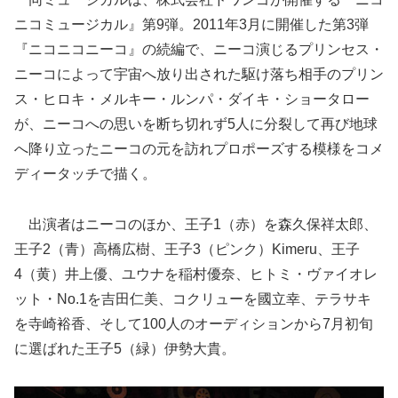
ニコミュージカル』第9弾。2011年3月に開催した第3弾
『ニコニコニーコ』の続編で、ニーコ演じるプリンセス・
ニーコによって宇宙へ放り出された駆け落ち相手のプリン
ス・ヒロキ・メルキー・ルンパ・ダイキ・ショータロー
が
、ニーコへの思いを断ち切れず5人に分裂して再び地球
へ降り立ったニーコの元を訪れプロポーズする模様をコメ
ディータッチで
描く。
出演者はニーコのほか、王子1（赤）を森久保祥太郎、
王子2（青）高橋広樹、王子3（ピンク）Kimeru、王子
4（黄）井上優、ユウナを稲村優奈、ヒトミ・ヴァイオレ
ット・No.1を吉田仁美、コクリューを國立幸、テラサキ
を寺崎裕香、そして100人のオーディションから7月初旬
に選ばれた王子5（緑）伊勢大貴。