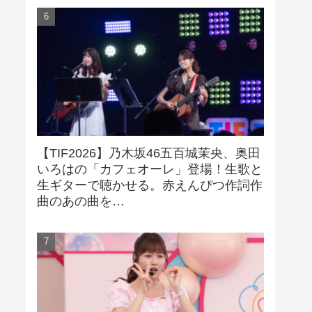
【TIF2026】乃木坂46五百城茉央、奥田
いろはの「カフェオーレ」登場！生歌と
生ギターで聴かせる。赤えんぴつ作詞作
曲のあの曲を…