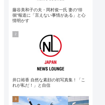
藤谷美和子の夫・岡村俊一氏 妻の“徘
徊”報道に「言えない事情がある」と心
情明かす
井口裕香 自然な素顔の初写真集！「こ
れが私だ！」と自信