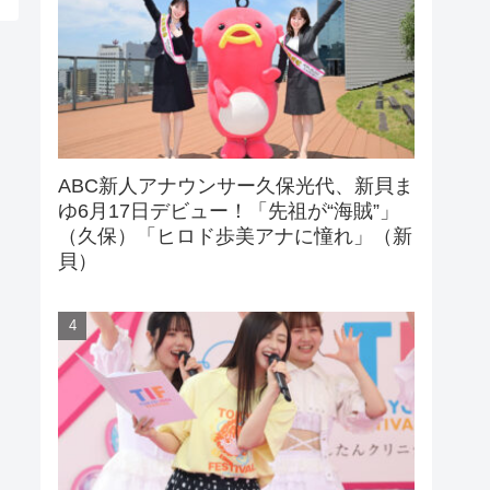
ABC新人アナウンサー久保光代、新貝ま
ゆ6月17日デビュー！「先祖が“海賊”」
（久保）「ヒロド歩美アナに憧れ」（新
貝）