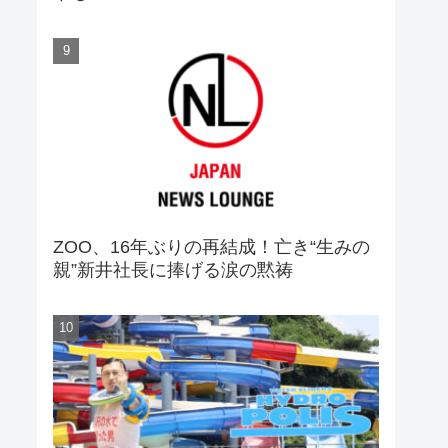
ZOO、16年ぶりの再結成！亡き“生みの
親”新井社長に捧げる涙の黙祷