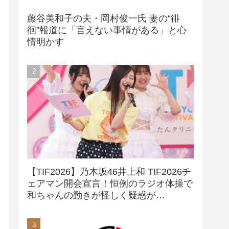
藤谷美和子の夫・岡村俊一氏 妻の“徘
徊”報道に「言えない事情がある」と心
情明かす
【TIF2026】乃木坂46井上和 TIF2026チ
ェアマン開会宣言！恒例のラジオ体操で
和ちゃんの動きが怪しく疑惑が…