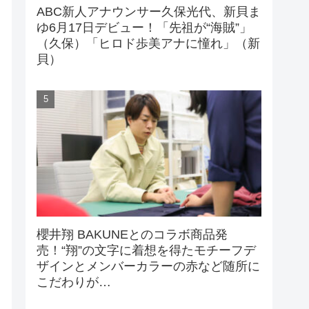
ABC新人アナウンサー久保光代、新貝ま
ゆ6月17日デビュー！「先祖が“海賊”」
（久保）「ヒロド歩美アナに憧れ」（新
貝）
櫻井翔 BAKUNEとのコラボ商品発
売！“翔”の文字に着想を得たモチーフデ
ザインとメンバーカラーの赤など随所に
こだわりが…