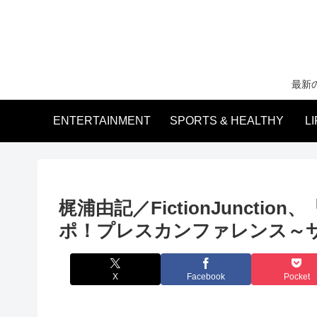
最新
ENTERTAINMENT
SPORTS & HEALTHY
L
梶浦由記／FictionJunction、「
ポ！プレスカンファレンス～
X
Facebook
Pocket