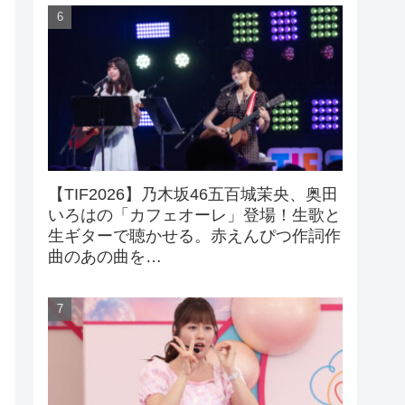
【TIF2026】乃木坂46五百城茉央、奥田
いろはの「カフェオーレ」登場！生歌と
生ギターで聴かせる。赤えんぴつ作詞作
曲のあの曲を…