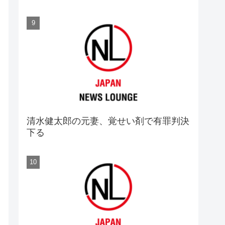
清水健太郎の元妻、覚せい剤で有罪判決
下る