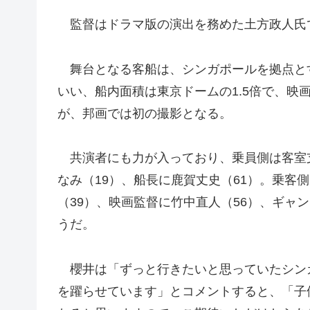
監督はドラマ版の演出を務めた土方政人氏
舞台となる客船は、シンガポールを拠点と
いい、船内面積は東京ドームの1.5倍で、映
が、邦画では初の撮影となる。
共演者にも力が入っており、乗員側は客室支
なみ（19）、船長に鹿賀丈史（61）。乗客
（39）、映画監督に竹中直人（56）、ギャ
うだ。
櫻井は「ずっと行きたいと思っていたシン
を躍らせています」とコメントすると、「子