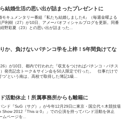
ら結婚生活の思い出が詰まったプレゼントに
結婚モキュメンタリー番組『私たち結婚しました4』（毎週金曜よる
瀬戸利樹（27）が10日、アメーバオフィシャルブログを更新。同番
野彩夏（23）との思い出が詰まった...
りか、負けないパチンコ学を上梓！5年間負けてな
26）が10日、都内で行われた『収支をつければパチンコ・パチス
）発売記念トーク＆サイン会を50人限定で行った。 仕事だけで
つ”という南は、高校で取得した簿記1級...
ンド活動休止！所属事務所からも離籍に
バンド『SuG（サグ）』が今年12月29日に東京・国立代々木競技場
 Show 2012『This iz 0』」での公演を持ってバンド活動を休止
ムページを...