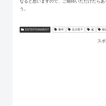
なると思いますので、ご期待いただけたらあ
う。
ENTERTAINMENT
事件
北川景子
嵐
映
スポ