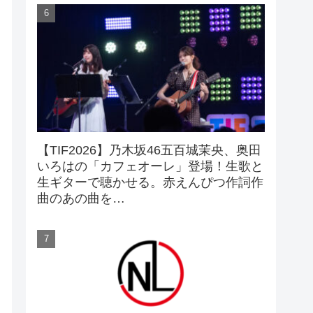
【TIF2026】乃木坂46五百城茉央、奥田
いろはの「カフェオーレ」登場！生歌と
生ギターで聴かせる。赤えんぴつ作詞作
曲のあの曲を…