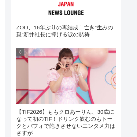
ZOO、16年ぶりの再結成！亡き“生みの
親”新井社長に捧げる涙の黙祷
【TIF2026】ももクロあーりん、30歳に
なって初のTIF！ドリンク飲むのもトー
クとパフォで飽きさせないエンタメ力は
さすが