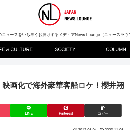
のニュースをいち早くお届けするメディアNews Lounge（ニュースラウ
IFE & CULTURE
SOCIETY
COLUMN
」映画化で海外豪華客船ロケ！櫻井翔
LINE
Pinterest
コピー
2012.06.04
2023.11.06