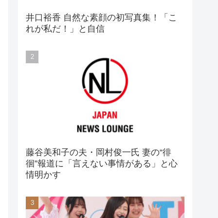
井口裕香 自然な素顔の初写真集！「こ
れが私だ！」と自信
藤谷美和子の夫・岡村俊一氏 妻の“徘
徊”報道に「言えない事情がある」と心
情明かす