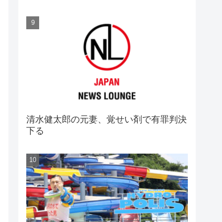
清水健太郎の元妻、覚せい剤で有罪判決
下る