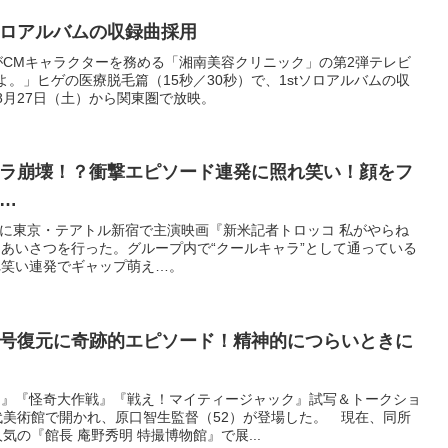
tソロアルバムの収録曲採用
がCMキャラクターを務める「湘南美容クリニック」の第2弾テレビ
。」ヒゲの医療脱毛篇（15秒／30秒）で、1stソロアルバムの収
8月27日（土）から関東圏で放映。
ラ崩壊！？衝撃エピソード連発に照れ笑い！顔をフ
…
0日に東京・テアトル新宿で主演映画『新米記者トロッコ 私がやらね
あいさつを行った。グループ内で“クールキャラ”として通っている
れ笑い連発でギャップ萌え…。
号復元に奇跡的エピソード！精神的につらいときに
ン』『怪奇大作戦』『戦え！マイティージャック』試写＆トークショ
代美術館で開かれ、原口智生監督（52）が登場した。 現在、同所
気の『館長 庵野秀明 特撮博物館』で展...