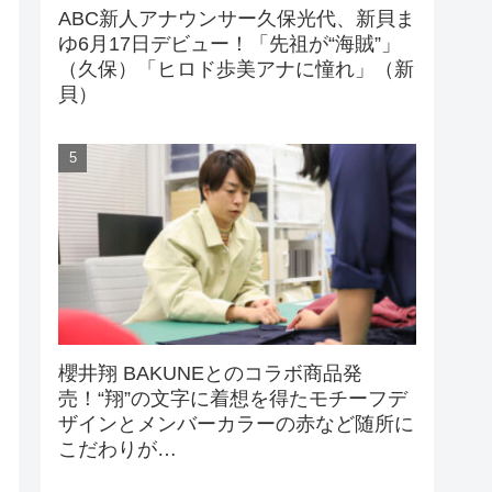
ABC新人アナウンサー久保光代、新貝ま
ゆ6月17日デビュー！「先祖が“海賊”」
（久保）「ヒロド歩美アナに憧れ」（新
貝）
櫻井翔 BAKUNEとのコラボ商品発
売！“翔”の文字に着想を得たモチーフデ
ザインとメンバーカラーの赤など随所に
こだわりが…