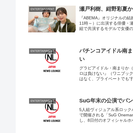
瀬戸利樹、紺野彩夏か
ENTERTAINMENT
『ABEMA』オリジナルの
11時～）に出演する俳優・
組で共演するモデルで女優の紺
パチンコアイドル南ま
ENTERTAINMENT
い
グラビアイドル・南まりか（
ロは負けない』（ワニブック
はなく、プライベートでも“打
SuG年末の公演でバ
ENTERTAINMENT
5人組ヴィジュアル系ロック
で開催される「SuG Oneman
し、8日付のオフィシャルホー