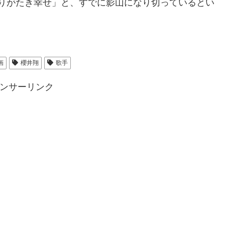
りがたき幸せ」と、すでに影山になり切っているとい
画
櫻井翔
歌手
ンサーリンク