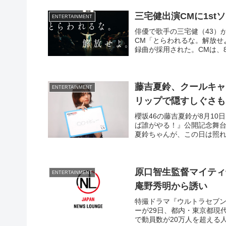
三宅健出演CMに1s
ENTERTAINMENT
俳優で歌手の三宅健（43）
CM「とらわれるな。解放せよ
録曲が採用された。CMは、
藤吉夏鈴、クールキャ
ENTERTAINMENT
リップで隠すしぐさも
櫻坂46の藤吉夏鈴が8月1
ば誰がやる！』公開記念舞台
夏鈴ちゃんが、この日は照
原口智生監督マイティ
ENTERTAINMENT
庵野秀明から誘い
特撮ドラマ『ウルトラセブ
ーが29日、都内・東京都現
で動員数が20万人を超える人