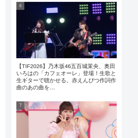
【TIF2026】乃木坂46五百城茉央、奥田
いろはの「カフェオーレ」登場！生歌と
生ギターで聴かせる。赤えんぴつ作詞作
曲のあの曲を…