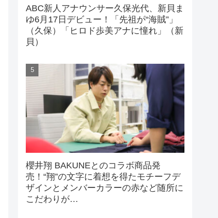
ABC新人アナウンサー久保光代、新貝ま
ゆ6月17日デビュー！「先祖が“海賊”」
（久保）「ヒロド歩美アナに憧れ」（新
貝）
櫻井翔 BAKUNEとのコラボ商品発
売！“翔”の文字に着想を得たモチーフデ
ザインとメンバーカラーの赤など随所に
こだわりが…