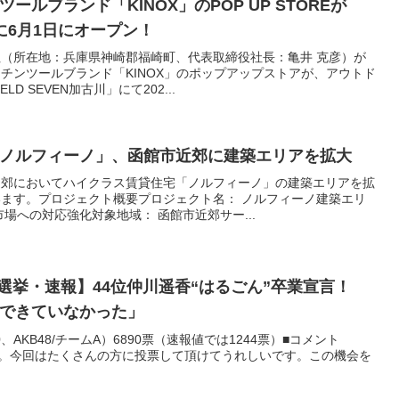
ルブランド「KINOX」のPOP UP STOREが
古川に6月1日にオープン！
（所在地：兵庫県神崎郡福崎町、代表取締役社長：亀井 克彦）が
チンツールブランド「KINOX」のポップアップストアが、アウトド
D SEVEN加古川」にて202...
ノルフィーノ」、函館市近郊に建築エリアを拡大
近郊においてハイクラス賃貸住宅「ノルフィーノ」の建築エリアを拡
ます。プロジェクト概要プロジェクト名： ノルフィーノ建築エリ
場への対応強化対象地域： 函館市近郊サー...
総選挙・速報】44位仲川遥香“はるごん”卒業宣言！
できていなかった」
、AKB48/チームA）6890票（速報値では1244票）■コメント
です。今回はたくさんの方に投票して頂けてうれしいです。この機会を