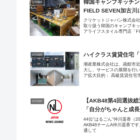
韓国キャンプキッチンツー
OTHER
FIELD SEVEN加
クリケットジャパン株式会社
取り扱う韓国のキャンプキッ
アライフスタイル専門店「FIEL
ハイクラス賃貸住宅「
OTHER
潮産業株式会社は、函館市
大し、サービスの展開を行い
ア拡大目的： 高級賃貸住宅市
【AKB48第4回選抜
OTHER
「自分がちゃんと成長
44位“はるごん”仲川遥香（20
AKB48チームA仲川遥香
通して