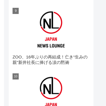
ZOO、16年ぶりの再結成！亡き“生みの
親”新井社長に捧げる涙の黙祷