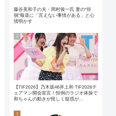
藤谷美和子の夫・岡村俊一氏 妻の“徘
徊”報道に「言えない事情がある」と心
情明かす
【TIF2026】乃木坂46井上和 TIF2026チ
ェアマン開会宣言！恒例のラジオ体操で
和ちゃんの動きが怪しく疑惑が…