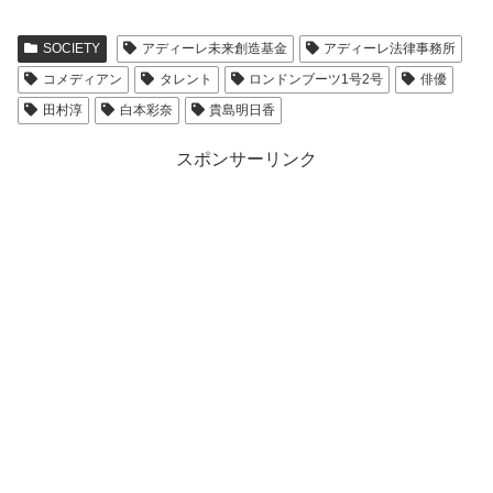
SOCIETY
アディーレ未来創造基金
アディーレ法律事務所
コメディアン
タレント
ロンドンブーツ1号2号
俳優
田村淳
白本彩奈
貴島明日香
スポンサーリンク