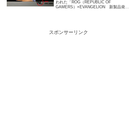
鼓舞
われた「ROG（REPUBLIC OF
GAMERS）×EVANGELION 新製品発表
会」イベントに登場した。
スポンサーリンク