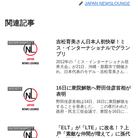
JAPAN NEWSLOUNGE
関連記事
吉松育美さん日本人初快挙！ミ
ENTERTAINMENT
ス・インターナショナルでグラン
プリ
2012年の『ミス・インターナショナル世
界大会』が21日、沖縄・那覇市で開催さ
れ、日本代表のモデル・吉松育美さん
（25）が優勝した。 今大会には69ヶ
国・地域の代表が参加。ミス・インター
ナショナルは世界の三大ミスコンの1つと
16日に衆院解散へ野田佳彦首相が
SOCIETY
され、1960年...
表明
野田佳彦首相は14日、16日に衆院解散を
することを発表した。 この夜行われた
政府・民主三役会議で、衆院を16日に解
散し、衆院選を「12月4日公示‐16日投開
票」の日程で実施する方針を
「ELT」が「LTE」に改名！？上
ENTERTAINMENT
戸「素敵な仲間が増えて」に孫代