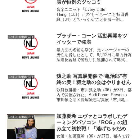
表が恒例のツッコミ
音楽ユニット『Every Little
Thing（ELT）』の“もっちー”こと持田香
織（34）と“いっくん”こと伊藤一朗
（44）が9日、都内で行われた
「SoftBank 2012 Winter-2013 Spring」
（ソフトバンクモバイ...
ブラザー・コーン 活動再開をツ
ENTERTAINMENT
イッターで発表
暴力団の名前を挙げ、元マネージャーの
男性を脅したとして、6月12日に暴力行為
法違反容疑で警視庁に逮捕されて略式起
訴されたミュージシャンのブラザー・コ
ーンが22日、自身のツイッターで活動再
開を発表した。 「今回は世間をお騒が
猿之助 写真展開催で“亀治郎”有
ENTERTAINMENT
せして申し訳ござい...
終の美！猿之助の会はやりません
歌舞伎俳優・市川猿之助（36）が8日、都
内で開催された、Audi Forum Presents
市川猿之助Ｘ長塚誠志写真展『市川亀治
郎“飛”』オープニングレセプションに、写
真家・長塚誠志氏とともに出席した。 6
月に四代目猿之助を襲名し、この...
加藤夏希 エヴァとコラボしたゲ
ENTERTAINMENT
ーミングパソコン「ROG」の組
み立て初挑戦！「逃げちゃだめ
だ！逃げちゃだめだ！」と自身を
女優・加藤夏希（36）が27日、都内で行