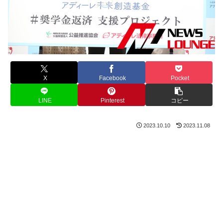
X
Facebook
Pocket
LINE
Pinterest
コピー
2023.10.10
2023.11.08