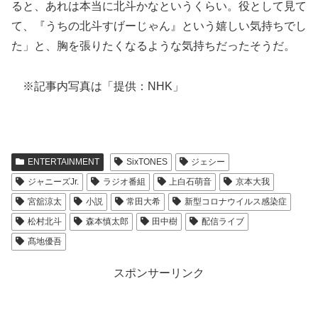
ると、あれは本当に北斗かなというくらい。役として見て
て、『うちの北斗すげーじゃん』という嬉しい気持ちでし
た」と、胸を張りたくなるような気持ちだったそうだ。
※記事内写真は「提供：NHK」
ENTERTAINMENT
SixTONES
ジェシー
ジャニーズJr.
ラジオ番組
上白石萌音
京本大我
宮舘涼太
小説
常田大希
新型コロナウイルス感染症
松村北斗
森本慎太郎
田中樹
配信ライブ
髙地優吾
スポンサーリンク