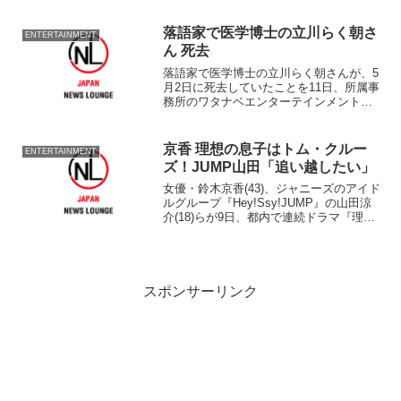
り1～2日早く退院しました。ご心配をお
かけしました」と、退院を
落語家で医学博士の立川らく朝さ
ENTERTAINMENT
ん 死去
落語家で医学博士の立川らく朝さんが、5
月2日に死去していたことを11日、所属事
務所のワタナベエンターテインメントが
公式サイトで伝えた。67歳だった。
京香 理想の息子はトム・クルー
ENTERTAINMENT
ズ！JUMP山田「追い越したい」
女優・鈴木京香(43)、ジャニーズのアイド
ルグループ『Hey!Ssy!JUMP』の山田涼
介(18)らが9日、都内で連続ドラマ『理想
の息子』(日本テレビ系)の制作発表に出席
し、理想の息子像について語った。 同
ドラマは、鈴木と山田扮する母子のバ...
スポンサーリンク