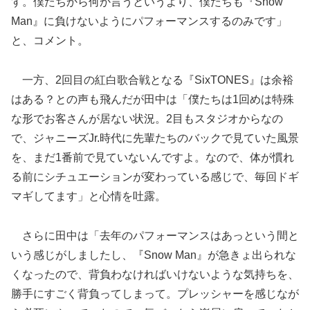
す。僕たちから何か言うというより、僕たちも『Snow
Man』に負けないようにパフォーマンスするのみです」
と、コメント。
一方、2回目の紅白歌合戦となる『SixTONES』は余裕
はある？との声も飛んだが田中は「僕たちは1回めは特殊
な形でお客さんが居ない状況。2目もスタジオからなの
で、ジャニーズJr.時代に先輩たちのバックで見ていた風景
を、まだ1番前で見ていないんですよ。なので、体が慣れ
る前にシチュエーションが変わっている感じで、毎回ドギ
マギしてます」と心情を吐露。
さらに田中は「去年のパフォーマンスはあっという間と
いう感じがしましたし、『Snow Man』が急きょ出られな
くなったので、背負わなければいけないような気持ちを、
勝手にすごく背負ってしまって。プレッシャーを感じなが