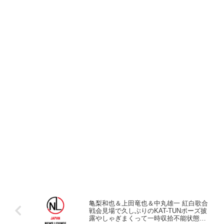
亀梨和也＆上田竜也＆中丸雄一 紅白歌合
戦会見場で久しぶりのKAT-TUNポーズ披
露やしゃぎまくって一時収拾不能状態