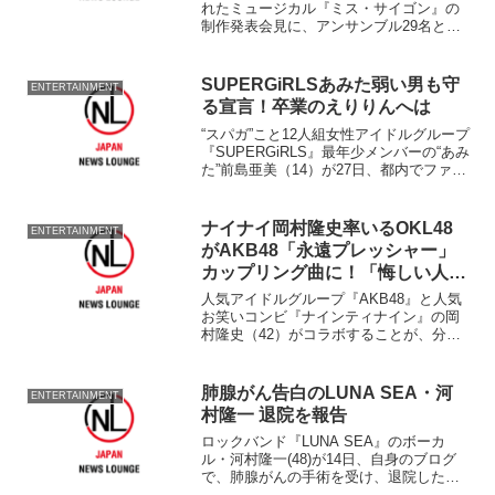
れたミュージカル『ミス・サイゴン』の
制作発表会見に、アンサンブル29名と他
のプリンシパル10名の40名とともに出席
した。 92年の日本初演で、帝国劇場100
年の歴史上初という1年6ヶ月のロングラ
SUPERGiRLSあみた弱い男も守
ENTERTAINMENT
ンを記...
る宣言！卒業のえりりんへは
“スパガ”こと12人組女性アイドルグループ
『SUPERGiRLS』最年少メンバーの“あみ
た”前島亜美（14）が27日、都内でファー
スト写真集『あみた』（学研パブリッシ
ング）発売記念イベントを開き、平日に
もかかわらず1000人のファンが詰めか...
ナイナイ岡村隆史率いるOKL48
ENTERTAINMENT
がAKB48「永遠プレッシャー」
カップリング曲に！「悔しい人に
も…」
人気アイドルグループ『AKB48』と人気
お笑いコンビ『ナインティナイン』の岡
村隆史（42）がコラボすることが、分か
った。 これは、岡村が『めちゃ×2イケ
てるッ！』（フジテレビ系）の企画
で、“ゆうこ”大島優子（24、チーム
肺腺がん告白のLUNA SEA・河
ENTERTAINMENT
K）、“まゆゆ”渡辺...
村隆一 退院を報告
ロックバンド『LUNA SEA』のボーカ
ル・河村隆一(48)が14日、自身のブログ
で、肺腺がんの手術を受け、退院したこ
とを明かした。 ブログでは、「予定よ