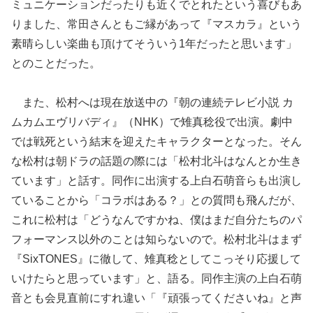
ミュニケーションだったりも近くでとれたという喜びもあ
りました、常田さんともご縁があって『マスカラ』という
素晴らしい楽曲も頂けてそういう1年だったと思います」
とのことだった。
また、松村へは現在放送中の『朝の連続テレビ小説 カ
ムカムエヴリバディ』（NHK）で雉真稔役で出演。劇中
では戦死という結末を迎えたキャラクターとなった。そん
な松村は朝ドラの話題の際には「松村北斗はなんとか生き
ています」と話す。同作に出演する上白石萌音らも出演し
ていることから「コラボはある？」との質問も飛んだが、
これに松村は「どうなんですかね、僕はまだ自分たちのパ
フォーマンス以外のことは知らないので。松村北斗はまず
『SixTONES』に徹して、雉真稔としてこっそり応援して
いけたらと思っています」と、語る。同作主演の上白石萌
音とも会見直前にすれ違い「『頑張ってくださいね』と声