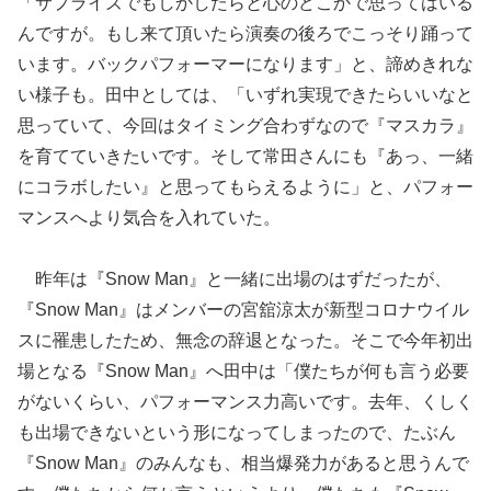
「サプライズでもしかしたらと心のどこかで思ってはいる
んですが。もし来て頂いたら演奏の後ろでこっそり踊って
います。バックパフォーマーになります」と、諦めきれな
い様子も。田中としては、「いずれ実現できたらいいなと
思っていて、今回はタイミング合わずなので『マスカラ』
を育てていきたいです。そして常田さんにも『あっ、一緒
にコラボしたい』と思ってもらえるように」と、パフォー
マンスへより気合を入れていた。
昨年は『Snow Man』と一緒に出場のはずだったが、
『Snow Man』はメンバーの宮舘涼太が新型コロナウイル
スに罹患したため、無念の辞退となった。そこで今年初出
場となる『Snow Man』へ田中は「僕たちが何も言う必要
がないくらい、パフォーマンス力高いです。去年、くしく
も出場できないという形になってしまったので、たぶん
『Snow Man』のみんなも、相当爆発力があると思うんで