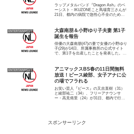
ラップメタルバンド『Dragon Ash』のベ
ーシスト・IKUZONEこと馬場育三さんが
21日、都内の病院で急性心不全のため、
死去したことが24日、わかった。46歳だ
った。 ビクターエンターテインメント
が公式ホームページで発表しており、馬
大森南朋＆小野ゆり子夫妻 第1子
ENTERTAINMENT
場...
誕生を報告
俳優の大森南朋(47)の妻で女優の小野ゆり
子(29)が14日、所属事務所の公式サイト
で、第1子を出産したことを発表した。
小野は大森と連名の
アニマックスBS春の11日間無料
ENTERTAINMENT
放送！ピース綾部、女子アナに公
の場でフラれる
お笑い芸人『ピース』の又吉直樹（31）
と綾部祐二（34）、フリーアナウンサ
ー・高見侑里（24）が31日、都内で行わ
れた「春の特別番組 アニメ見るならアニ
マックス2012」制作発表会見に出席し
た。 BS放送とCS放送のアニメ専門チ
ャンネル『...
スポンサーリンク