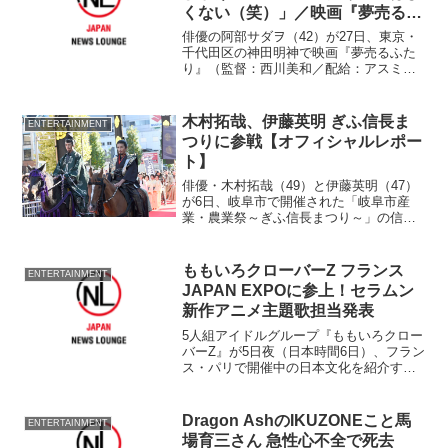
くない（笑）」／映画『夢売るふ
たり』ヒット祈願
俳優の阿部サダヲ（42）が27日、東京・
千代田区の神田明神で映画『夢売るふた
り』（監督：西川美和／配給：アスミッ
ク・エース）の“納涼浴衣で大ヒット＆縁
結び祈願”を女優の松たか子（35）、田中
麗奈（32）、鈴木砂羽（39）、木村多江
木村拓哉、伊藤英明 ぎふ信長ま
ENTERTAINMENT
（41）、...
つりに参戦【オフィシャルレポー
ト】
俳優・木村拓哉（49）と伊藤英明（47）
が6日、岐阜市で開催された「岐阜市産
業・農業祭～ぎふ信長まつり～」の信長
公騎馬武者行列に参戦した。
ももいろクローバーZ フランス
ENTERTAINMENT
JAPAN EXPOに参上！セラムン
新作アニメ主題歌担当発表
5人組アイドルグループ『ももいろクロー
バーZ』が5日夜（日本時間6日）、フラン
ス・パリで開催中の日本文化を紹介する
イベント『JAPAN EXPO』に登場し
た。 セーラームーンをイメージした衣
コスプレで登場し
Dragon AshのIKUZONEこと馬
ENTERTAINMENT
場育三さん 急性心不全で死去