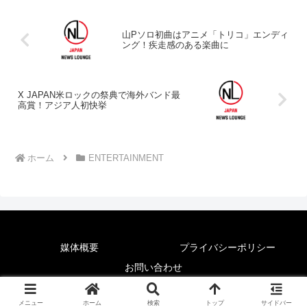
山Pソロ初曲はアニメ「トリコ」エンディ
ング！疾走感のある楽曲に
X JAPAN米ロックの祭典で海外バンド最
高賞！アジア人初快挙
ホーム
ENTERTAINMENT
媒体概要
プライバシーポリシー
お問い合わせ
© 2025 News Lounge.
メニュー
ホーム
検索
トップ
サイドバー