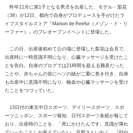
昨年11月に第1子となる男児を出産した、モデル・梨花
（38）が12日、都内で自身がプロデュースを手がけたラ
イフスタイルストア『Maison de Reefur（メゾン・ド・リ
ーファー）』のプレオープンイベントに登場した。
この日、出産後初めて公の場に登場した梨花は会見で、
出産時に一時意識不明になり、心臓マッサージを受けたこ
とを告白。自身のブログでは21時間を超える難産だった
ことや、赤ちゃんの首にヘソの緒が二重に巻き付き、自身
も出産中に意識不明になり、輸血や心臓マッサージを受け
たことを
つづっていた。
13日付の東京中日スポーツ、デイリースポーツ、スポ
ーツニッポン、スポーツ報知、日刊スポーツ各紙が報じて
おり、出産時のことを、「死にかけたんです。意識が薄れ
ていったことしか覚えていない。旦那さんいわく、『顔や